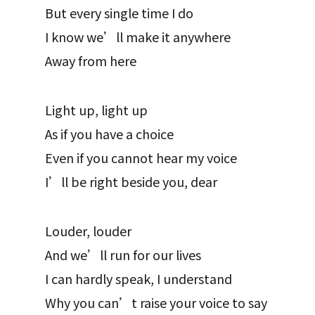
But every single time I do
I know we’ll make it anywhere
Away from here
Light up, light up
As if you have a choice
Even if you cannot hear my voice
I’ll be right beside you, dear
Louder, louder
And we’ll run for our lives
I can hardly speak, I understand
Why you can’t raise your voice to say