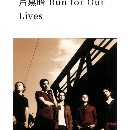
片黑暗 Run for Our
Lives