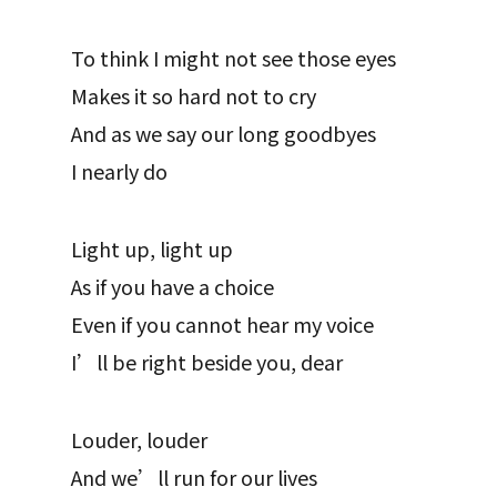
To think I might not see those eyes
Makes it so hard not to cry
And as we say our long goodbyes
I nearly do
Light up, light up
As if you have a choice
Even if you cannot hear my voice
I’ll be right beside you, dear
Louder, louder
And we’ll run for our lives