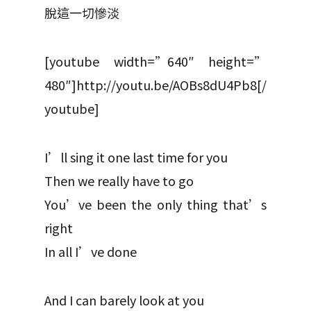
脫這一切慘淡
[youtube width=”640″ height=”
480″]http://youtu.be/AOBs8dU4Pb8[/
youtube]
I’ll sing it one last time for you
Then we really have to go
You’ve been the only thing that’s
right
In all I’ve done
And I can barely look at you