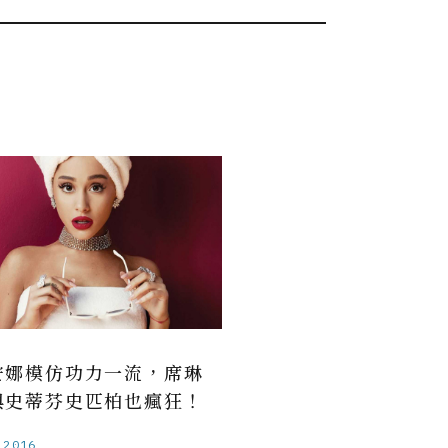
安娜模仿功力一流，席琳
與史蒂芬史匹柏也瘋狂！
.2016