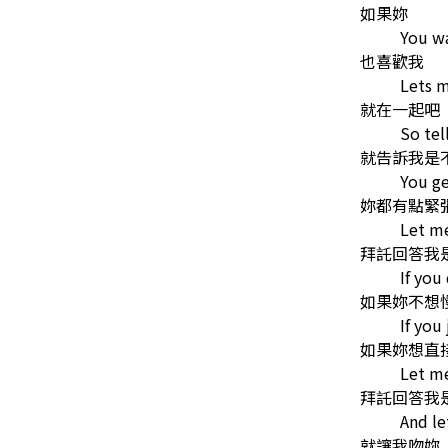
如果妳
You w
也喜歡我
Lets 
就在一起吧
So tel
就告訴我是
You ge
妳都有點緊
Let me
拜託回答我
If you
如果妳不想
If you
如果妳想直
Let me
拜託回答我
And le
就讓我吻妳