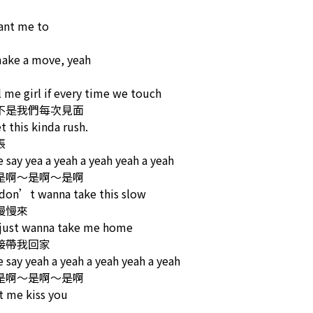
ant me to
make a move, yeah
l me girl if every time we touch
不是我們每次見面
t this kinda rush.
張
 say yea a yeah a yeah yeah a yeah
是啊～是啊～是啊
 don’t wanna take this slow
慢慢來
 just wanna take me home
接帶我回家
 say yeah a yeah a yeah yeah a yeah
是啊～是啊～是啊
t me kiss you