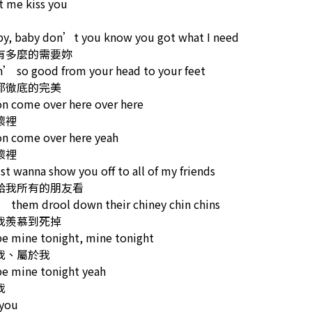
t me kiss you
by, baby don’t you know you got what I need
有多麼的需要妳
’ so good from your head to your feet
都徹底的完美
 come over here over here
懷裡
 come over here yeah
懷裡
ust wanna show you off to all of my friends
給我所有的朋友看
 them drool down their chiney chin chins
我羨慕到死掉
e mine tonight, mine tonight
我、屬於我
e mine tonight yeah
我
 you