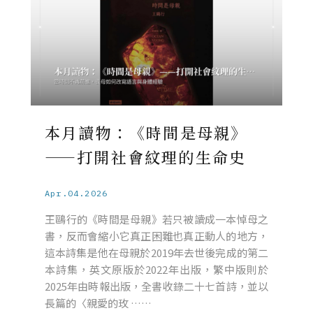
本月讀物：《時間是母親》
——打開社會紋理的生命史
Apr.04.2026
王鷗行的《時間是母親》若只被讀成一本悼母之
書，反而會縮小它真正困難也真正動人的地方，
這本詩集是他在母親於2019年去世後完成的第二
本詩集，英文原版於2022年出版，繁中版則於
2025年由時報出版，全書收錄二十七首詩，並以
長篇的〈親愛的玫 ……