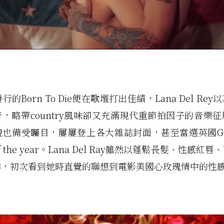
發行的Born To Die便在歌壇打出佳績，Lana Del Re
，略帶country風味卻又充滿現代重節拍因子的音樂
也備受矚目，屢屢登上各大雜誌封面，甚至當選英國GQ
of the year。Lana Del Ray雖然以蓬鬆長髮、性感紅
牌，初次看到她時直覺的聯想到電影美國心玫瑰情中的性