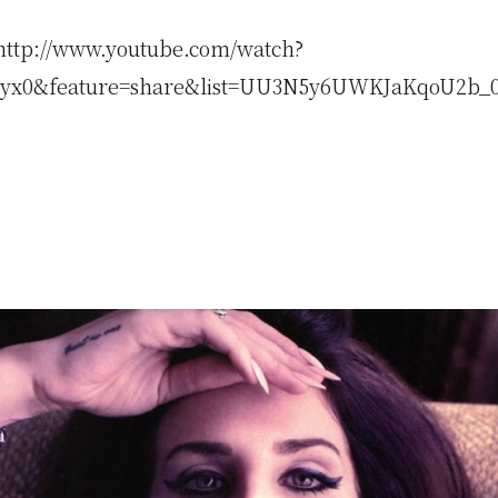
http://www.youtube.com/watch?
i1yx0&feature=share&list=UU3N5y6UWKJaKqoU2b_