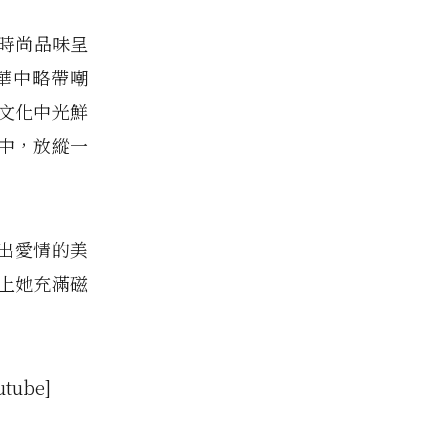
與時尚品味呈
華中略帶嘲
文化中光鮮
中，放縱一
表現出愛情的美
上她充滿磁
utube]