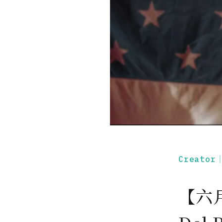
Creato
【六