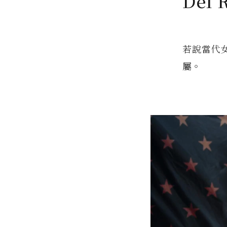
Del 
若說當代女
屬。