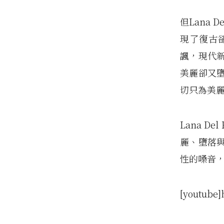
但Lana
現了復古
諷，現代
美麗卻又
切只為美
Lana D
麗、墮落
性的嗓音
[youtube]