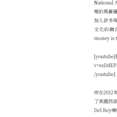
Natio
唱的瑪麗蓮
加入許多
文化的融
money is
[youtube]
v=sxDdEP
/youtube]
而在201
了美國西部
Del R