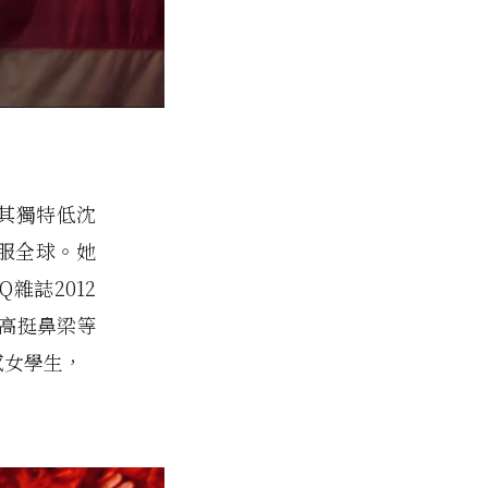
y以其獨特低沈
征服全球。她
雜誌2012
唇、高挺鼻梁等
感女學生，