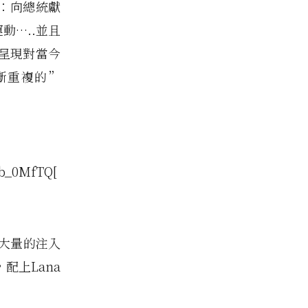
素：向總統獻
動…..並且
呈現對當今
斷重複的”
b_0MfTQ[
，大量的注入
配上Lana