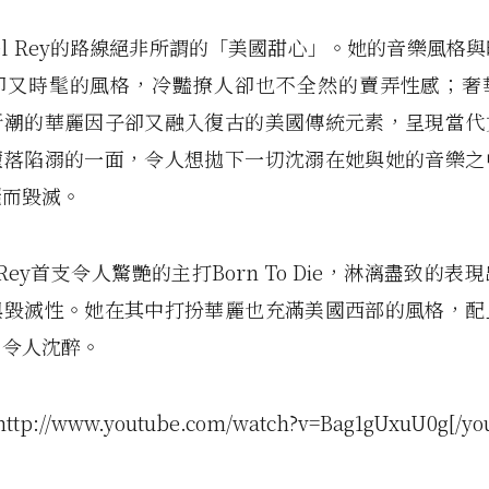
 Del Rey的路線絕非所謂的「美國甜心」。她的音樂風格
卻又時髦的風格，冷豔撩人卻也不全然的賣弄性感；奢
新潮的華麗因子卻又融入復古的美國傳統元素，呈現當代
墮落陷溺的一面，令人想拋下一切沈溺在她與她的音樂之
麗而毀滅。
el Rey首支令人驚艷的主打Born To Die，淋漓盡致的
與毀滅性。她在其中打扮華麗也充滿美國西部的風格，配
，令人沈醉。
http://www.youtube.com/watch?v=Bag1gUxuU0g[/yo