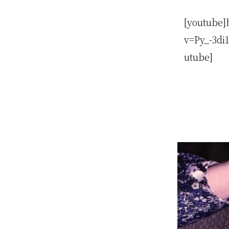
[youtube]
v=Py_-3d
utube]