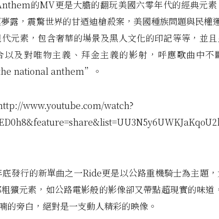
nal Anthem的MV更是大膽的翻玩美國六零年代的經典元
夢露，震驚世界的甘迺迪槍殺案，美國種族問題與民權運
現代元素，包含奢華的場景及黑人文化的印記等等，並且
合以及對唯物主義、拜金主義的影射，呼應歌曲中不
 the national anthem”。
http://www.youtube.com/watch?
ED0h8&feature=share&list=UU3N5y6UWKJaKqoU2
2年底發行的新單曲之一Ride更是以公路重機騎士為主題
粗獷元素，如公路電影般的影像卻又帶點超現實的味道，
ey喃喃的旁白，絕對是一支動人精彩的映像。