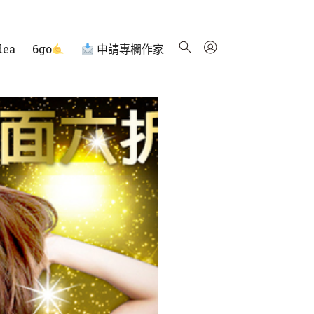
dea
6go
申請專欄作家