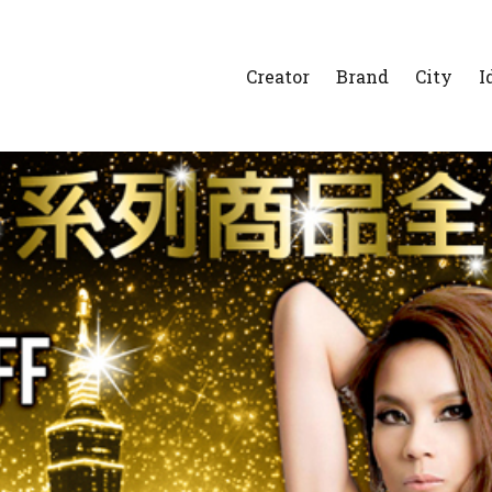
Creator
Brand
City
I