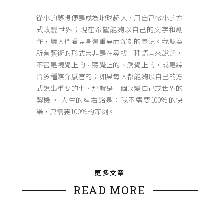
從小的夢想便是成為地球超人，用自己微小的方
式改變世界；現在希望能夠以自己的文字和創
作，讓人們看見身邊重要而深刻的景況。我認為
所有藝術的形式無非是在尋找一種語言來說話，
不管是視覺上的、聽覺上的、觸覺上的，或是綜
合多種媒介感官的；如果每人都能夠以自己的方
式說出重要的事，那就是一個改變自己或世界的
契機。 人生的座右銘是：我不需要100%的快
樂，只需要100%的深刻。
更多文章
READ MORE