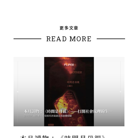
更多文章
READ MORE