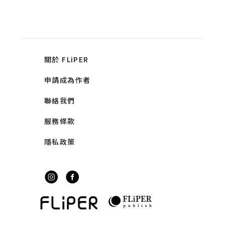
關於 FLiPER
申請成為作者
聯絡我們
服務條款
隱私政策