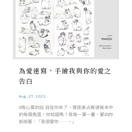
為愛速寫，手繪我與你的愛之
告白
Aug.27.2021
#掏心窩的話 自從你來了，便逐漸占據速寫本中
的每個角落。你知道嗎？我每一筆一畫，都向你
訴說著：「我很愛你……。」