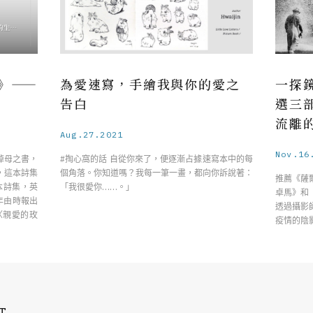
》——
為愛速寫，手繪我與你的愛之
一探
告白
選三
流離
Aug.27.2021
Nov.16
悼母之書，
#掏心窩的話 自從你來了，便逐漸占據速寫本中的每
，這本詩集
個角落。你知道嗎？我每一筆一畫，都向你訴說著：
推薦《薩
本詩集，英
「我很愛你……。」
卓馬》和
5年由時報出
透過攝影
〈親愛的玫
疫情的陰
T