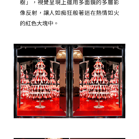
樹」，視覺呈現上運用多面鏡的多層影
像反射，讓人如痴狂般著迷在熱情如火
的紅色大塊中。