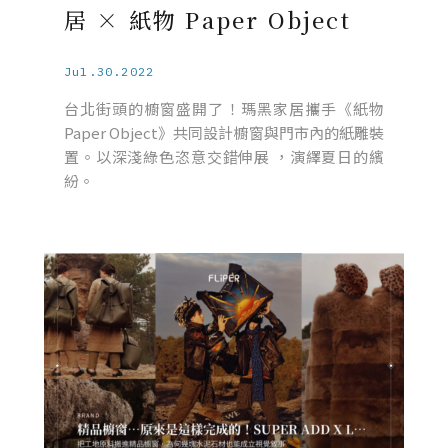
居 × 紙物 Paper Object
Jul.30.2022
台北街頭的櫥窗盛開了！瑪黑家居攜手《紙物
Paper Object》共同設計櫥窗與門市內的紙雕裝
置。以深淺綠色恣意交錯伸展 ，演繹夏日的繽
紛。