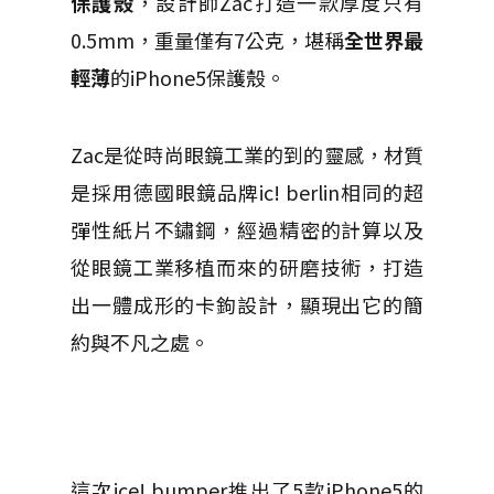
保護殼
，設計師Zac打造一款厚度只有
0.5mm，重量僅有7公克，堪稱
全世界最
輕薄
的iPhone5保護殼。
Zac是從時尚眼鏡工業的到的靈感，材質
是採用德國眼鏡品牌ic! berlin相同的超
彈性紙片不鏽鋼，經過精密的計算以及
從眼鏡工業移植而來的研磨技術，打造
出一體成形的卡鉤設計，顯現出它的簡
約與不凡之處。
這次ice! bumper推出了5款iPhone5的