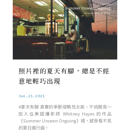
照片裡的夏天有腳，總是不經
意地輕巧出現
Jun.21.2021
#夏天有腳 真實的季節侵略性太高，不妨跟我一
起入住美國攝影師 Whitney Hayes 的作品
《Summer Unseen Ongoing》裡，感受看不見
的夏日進行曲。