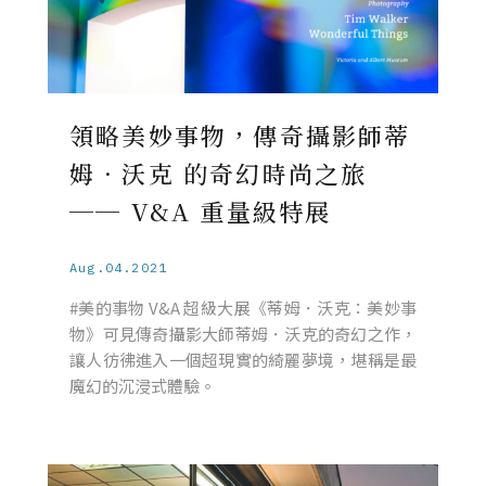
領略美妙事物，傳奇攝影師蒂
姆．沃克 的奇幻時尚之旅
── V&A 重量級特展
Aug.04.2021
#美的事物 V&A 超級大展《蒂姆．沃克：美妙事
物》可見傳奇攝影大師蒂姆．沃克的奇幻之作，
讓人彷彿進入一個超現實的綺麗夢境，堪稱是最
魔幻的沉浸式體驗。