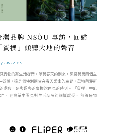
台灣品牌 NSÒU 專訪，回歸
「質樸」傾聽大地的聲音
ay.05.2019
感品物的新生活提案，隨著春天的到來，迎接著第四個主
─質樸，這是個特別適合在春天帶出的主題，萬物萌芽新
的階段，是與過多的負擔說再見的時刻。 「質樸」中能
雅， 在簡單中看見對生活品味的細膩感受。 無論是物
，或是冬天不小心增加的體重 ……