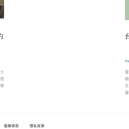
的
M
碩士
靈
創造
題
恐導
生
優
品
服務條款
隱私政策