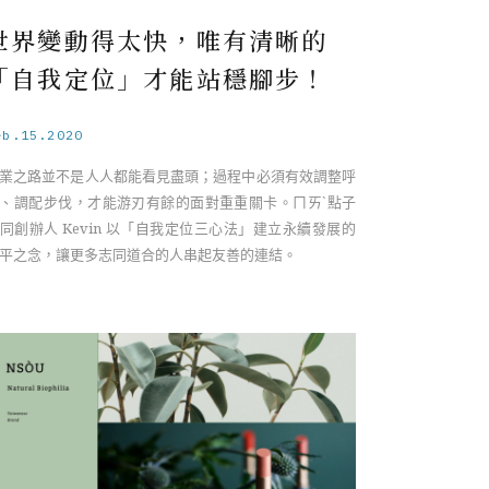
世界變動得太快，唯有清晰的
「自我定位」才能站穩腳步！
eb.15.2020
業之路並不是人人都能看見盡頭；過程中必須有效調整呼
、調配步伐，才能游刃有餘的面對重重關卡。ㄇㄞˋ點子
同創辦人 Kevin 以「自我定位三心法」建立永續發展的
平之念，讓更多志同道合的人串起友善的連結。