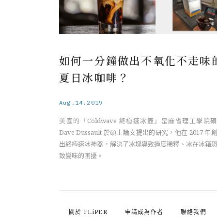
如何一分鐘做出不氧化不走味
夏日冰咖啡？
Aug.14.2019
美國的「Coldwave 終極速冰壺」是麻省理工學院
Dave Dussault 於碩士論文提出的研究，他在 2017 年
出終極速冰神器，解決了冰塊導致過度稀釋、冰在冰箱
致變味的困擾。
關於 FLiPER
申請成為作者
聯絡我們