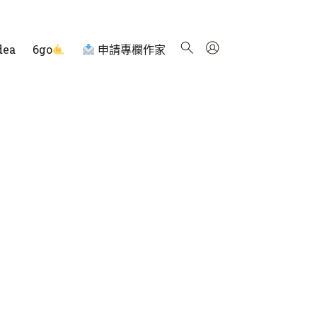
dea
6go
申請專欄作家