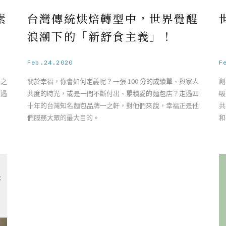
素
台灣傳統烘焙轉型中，世界覺醒
浪潮下的「新舒食主義」！
Feb.24.2020
F
件之
關於幸福，你會如何定義呢？一張 100 分的成績單、與家人
創
的過
共度的時光，或是一間不斷付出、累積愛的麵包店？走過四
吸
十年的台灣知名麵包品牌一之軒，對他們來說，幸福正是他
共
們服務大眾的最大目的。
和