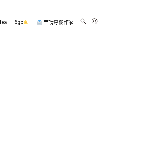
dea
6go
申請專欄作家