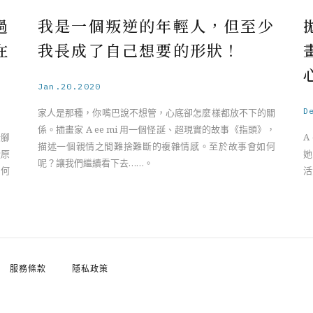
過
我是一個叛逆的年輕人，但至少
在
我長成了自己想要的形狀！
Jan.20.2020
D
家人是那種，你嘴巴說不想管，心底卻怎麼樣都放不下的關
係。插畫家 A ee mi 用一個怪誕、超現實的故事《指頭》，
斷腳
A
描述一個親情之間難捨難斷的複雜情感。至於故事會如何
從原
她
呢？讓我們繼續看下去……。
如何
活
服務條款
隱私政策