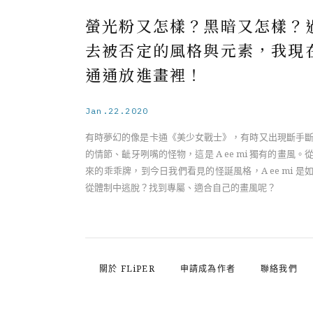
螢光粉又怎樣？黑暗又怎樣？
去被否定的風格與元素，我現
通通放進畫裡！
Jan.22.2020
有時夢幻的像是卡通《美少女戰士》，有時又出現斷手
的情節、齜牙咧嘴的怪物，這是 A ee mi 獨有的畫風。
來的乖乖牌，到今日我們看見的怪誕風格，A ee mi 是
從體制中逃脫？找到專屬、適合自己的畫風呢？
關於 FLiPER
申請成為作者
聯絡我們