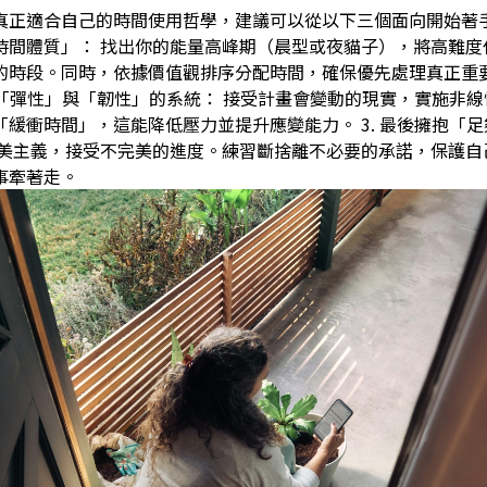
真正適合自己的時間使用哲學，建議可以從以下三個面向開始著手：
時間體質」： 找出你的能量高峰期（晨型或夜貓子），將高難度
的時段。同時，依據價值觀排序分配時間，確保優先處理真正重
建立「彈性」與「韌性」的系統： 接受計畫會變動的現實，實施非
「緩衝時間」，這能降低壓力並提升應變能力。 3. 最後擁抱「
完美主義，接受不完美的進度。練習斷捨離不必要的承諾，保護自
事牽著走。