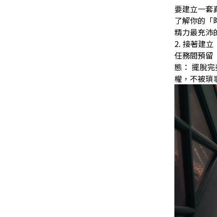
要建立一套
了解你的「
精力最充沛
2. 接著
任務間預留
態： 擺脫
權，不被瑣