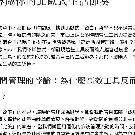
專屬你的北歐式生活節奏
文章中，我們從「時間感」談到北歐的「留白」哲學。只不過當
法」時，新的問題隨之而來：市面上這麼多時間管理工具與提高
才適合自己呢？ 你是不是也曾被各種「高效時間管理術」吸引？
錄 App，我們不斷嘗試，卻發現這些工具反而讓人越管越焦慮。
於工具，而在於如何找到適合自己的生活節奏；我們不應陷入「
回生活的主導權。
間管理的悖論：為什麼高效工具反
？
「效率」的推崇，讓時間管理成為顯學。卻當我們盲目追隨「成
個人獨特的能量曲線與價值觀。許多時候，對時間的焦慮並非來
「完美」的執著。 當我們試圖用僵化的系統管理流動的時間，反
挫敗，這就是為什麼傳統的時間管理方法有時會失效，因為它忽