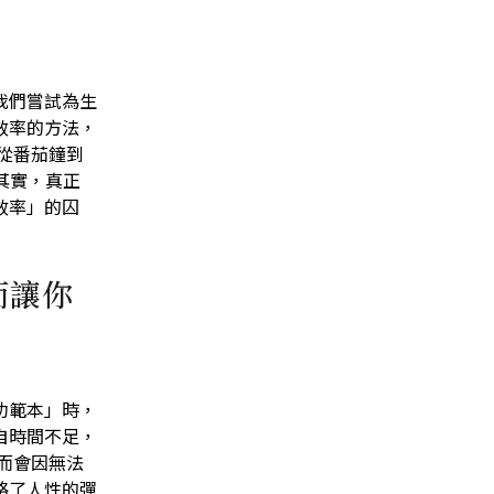
我們嘗試為生
效率的方法，
從番茄鐘到
其實，真正
效率」的囚
而讓你
功範本」時，
自時間不足，
而會因無法
略了人性的彈