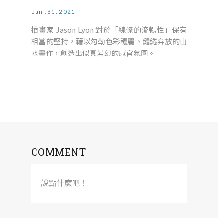
Jan.30.2021
插畫家 Jason Lyon 對於「線條的流暢性」保有
相當的堅持，藉以勾勒色彩穠麗、繾綣奔放的山
水畫作，創造出似真若幻的感官氛圍。
COMMENT
說點什麼吧！