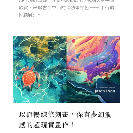
ARTOGO 以線上展覽的形式展出，邀請大家一同
欣賞，串聯古今中西的《勁筆野色 ── 丁衍鏞
回顧展》。
以流暢線條刻畫，保有夢幻觸
感的超現實畫作！