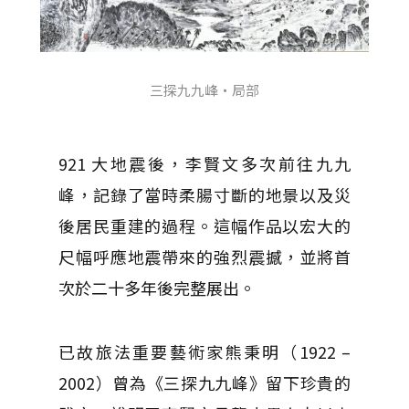
三探九九峰・局部
921 大地震後，李賢文多次前往九九
峰，記錄了當時柔腸寸斷的地景以及災
後居民重建的過程。這幅作品以宏大的
尺幅呼應地震帶來的強烈震撼，並將首
次於二十多年後完整展出。
已故旅法重要藝術家熊秉明（1922 –
2002）曾為《三探九九峰》留下珍貴的