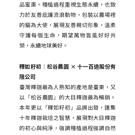
品蜜棗。種植過程重視生態永續，也致
力於友善庇護流浪動物，包裝以農場裡
的貓為大使，展現友善親切形象，溫柔
守護每個生命，期望萬物皆能好好共
榮，永續地球美好。
釋如籽初｜松谷農園 × 十一百造股份有
限公司
臺灣釋迦最為人熟知的產地是臺東，又
以「松谷農園」的大目釋迦最為暢銷。
本年更以「釋如籽初」品牌出發，匯集
十年釋迦栽培之智慧，展現對大目釋迦
的初心與純淨，強調種植過程強調自然