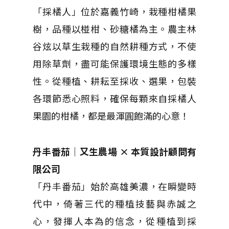
「採橘人」位於嘉義竹崎，栽種柑橘果
樹，品種以椪柑、砂糖橘為主。農主林
谷炫以草生栽種的自然耕種方式，不使
用除草劑，盡可能保護環境生態的多樣
性。從種植、耕耘至採收、選果，包裝
各環節悉心照料，確保每顆來自採橘人
果園的柑橘，都是最渾圓飽滿的心意！
丹丰番茄｜又生農場 × 本質設計顧問有
限公司
「丹丰番茄」始於高雄美濃，在瞬變時
代中，倚著三代的種植技藝與赤誠之
心，發揮人本為的信念，從種植到採