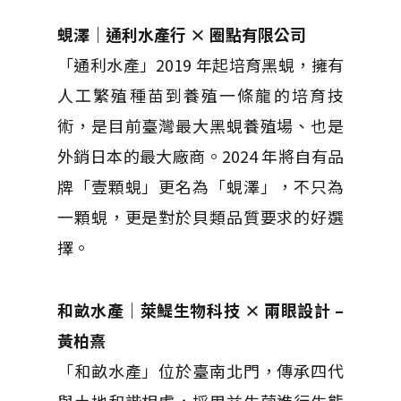
蜆澤｜通利水產行 × 圈點有限公司
「通利水產」2019 年起培育黑蜆，擁有
人工繁殖種苗到養殖一條龍的培育技
術，是目前臺灣最大黑蜆養殖場、也是
外銷日本的最大廠商。2024 年將自有品
牌「壹顆蜆」更名為「蜆澤」，不只為
一顆蜆，更是對於貝類品質要求的好選
擇。
和畝水產｜萊鯷生物科技 × 兩眼設計 –
黃柏熹
「和畝水產」位於臺南北門，傳承四代
與土地和諧相處，採用益生菌進行生態