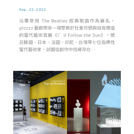
Sep.22.2022
沿襲使用 The Beatles 經典歌曲作為展名，
plzzzz 藝廊帶來一場聚焦於社會符號與自我價值
的當代藝術首展《I’ll Follow the Sun》，號
召韓國、日本、法國、印尼、台灣等七位指標性
當代藝術家，試圖從創作中找尋存在…