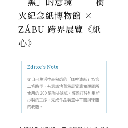
「黑」的意境 ── 樹
火紀念紙博物館 ×
ZÁBU 跨界展覽《紙
心》
Editor's Note
從自己生活中最熟悉的「咖啡濾紙」為第
二條路徑，有意識地蒐集展覽籌備期間所
使用的 200 張咖啡濾紙，經過打碎和重新
抄製的工序，完成作品裝置中平面與球體
的載體。