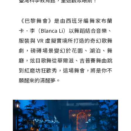
臺灣科學教育館，重返觀眾眼前！
《巴黎舞會》是由西班牙編舞家布蘭
卡．李（Blanca Li）以舞蹈結合音樂、
服裝與 VR 虛擬實境所打造的奇幻歌舞
劇，磅礡場景變幻於花園、湖泊、舞
廳，炫目歌舞從華爾滋、吉普賽舞曲跳
到紅磨坊狂歡秀，這場舞會，將是你不
願醒來的清醒夢。