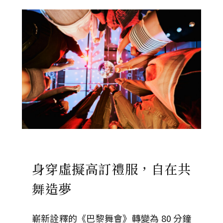
身穿虛擬高訂禮服，自在共
舞造夢
嶄新詮釋的《巴黎舞會》轉變為 80 分鐘