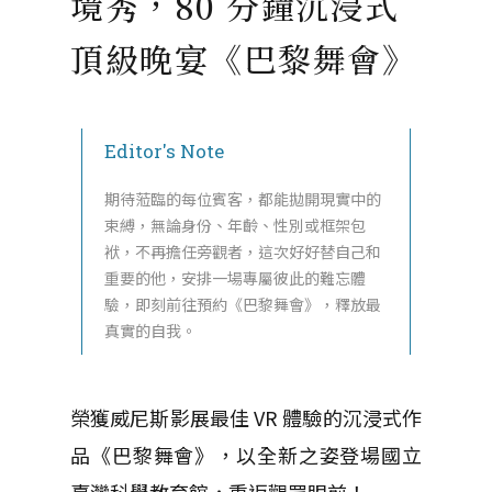
境秀，80 分鐘沉浸式
頂級晚宴《巴黎舞會》
Editor's Note
期待蒞臨的每位賓客，都能拋開現實中的
束縛，無論身份、年齡、性別或框架包
袱，不再擔任旁觀者，這次好好替自己和
重要的他，安排一場專屬彼此的難忘體
驗，即刻前往預約《巴黎舞會》，釋放最
真實的自我。
榮獲威尼斯影展最佳 VR 體驗的沉浸式作
品《巴黎舞會》，以全新之姿登場國立