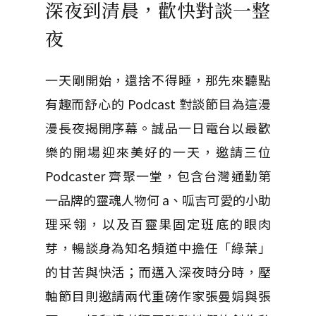
深夜到清晨，歡快對談一整
夜
一天剛開始，還捨不得睡，那先來聽點
有趣而舒心的 Podcast 對談節目為這漫
漫長夜揭開序幕。誠品一日電台以最歡
樂的開場迎來美好的一天，邀請三位
Podcaster 齊聚一堂，包含台灣通勤第
一品牌的靈魂人物何 a、呱吉可愛的小助
理采翎，以及百靈果固定班底的眼肉
芽，暢談身為知名頻道中擔任「綠葉」
的甘苦與快活；而邁入深夜時分時，壓
軸節目則邀請兩代重磅作家張曼娟與張