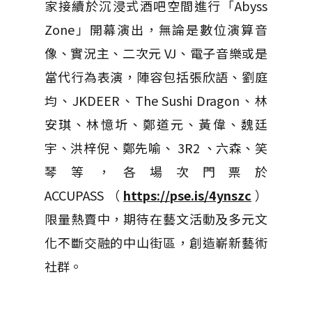
家接續於沉浸式酒吧空間進行「Abyss
Zone」開幕演出，無論是數位演算音
像、實況主、二次元 VJ、電子音樂或是
當代行為表演，陣容包括張欣語、劉庭
均、JKDEER、The Sushi Dragon、林
安琪、林憶圻、鄭道元、黃偉、魏廷
宇、洪梓倪、鄭先喻、 3R2 、六森、笑
琴等，各場次門票於
ACCUPASS（
https://pse.is/4ynszc
）
限量熱賣中，期待在藝文活動及多元文
化不斷交融的中山街區，創造嶄新藝術
社群。