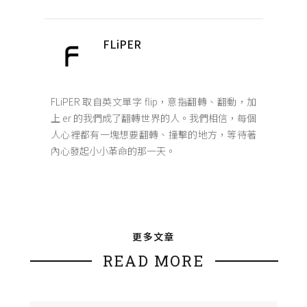
FLiPER
FLiPER 取自英文單字 flip，意指翻轉、翻動，加
上 er 的我們成了翻轉世界的人。我們相信，每個
人心裡都有一塊想要翻轉、撞擊的地方，等待著
內心發起小小革命的那一天。
更多文章
READ MORE