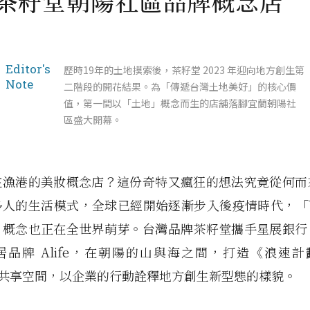
 茶籽堂朝陽社區品牌概念店
Editor's
歷時19年的土地摸索後，茶籽堂 2023 年迎向地方創生第
Note
二階段的開花結果。為「傳遞台灣土地美好」的核心價
值，第一間以「土地」概念而生的店舖落腳宜蘭朝陽社
區盛大開幕。
在漁港的美妝概念店？這份奇特又瘋狂的想法究竟從何而
人的生活模式，全球已經開始逐漸步入後疫情時代，「Wor
」概念也正在全世界萌芽。台灣品牌茶籽堂攜手星展銀行
品牌 Alife，在朝陽的山與海之間，打造《浪速計劃 
 1》共享空間，以企業的行動詮釋地方創生新型態的樣貌。