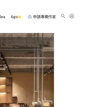
dea
6go
申請專欄作家