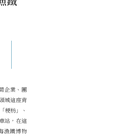
漁鐵
民間企業、團
從頭城這座背
、「梗枋」、
車站，在這
海漁鐵博物