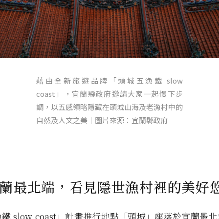
藉由全新旅遊品牌「頭城五漁鐵 slow
coast」，宜蘭縣政府邀請大家一起慢下步
調，以五感領略隱藏在頭城山海及老漁村中的
自然及人文之美｜圖片來源：宜蘭縣政府
蘭最北端，看見隱世漁村裡的美好
鐵 slow coast」計畫推行地點「頭城」座落於宜蘭最