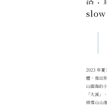
活：
slow
2023 
體，推出別
山面海的小
「大溪」
條雪山山