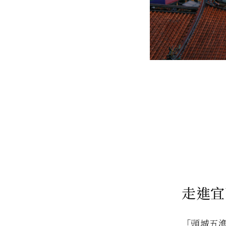
走進宜
「頭城五漁