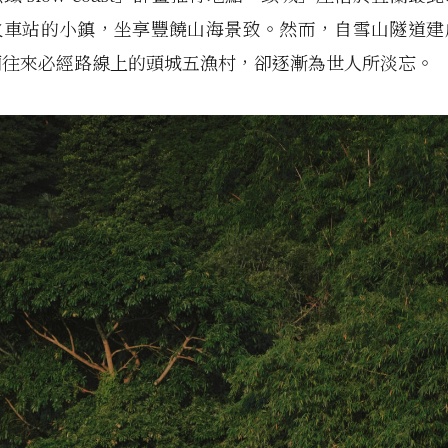
火車站的小鎮，坐享豐饒山海景致。然而，自雪山隧道建
蘭往來必經路線上的頭城五漁村，卻逐漸為世人所淡忘。