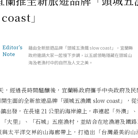
宜蘭推全新旅遊品牌「頭城五
 coast」
Editor's
藉由全新旅遊品牌「頭城五漁鐵 slow coast」，宜蘭縣
Note
政府邀請大家一起慢下步調，以五感領略隱藏在頭城山
海及老漁村中的自然及人文之美。
年夏天，經過長時間醞釀後，宜蘭縣政府攜手中央政府及
開生面的全新旅遊品牌「頭城五漁鐵 slow coast」，
鎮出發，在長達 21 公里的海岸線上，串連起「外澳」
、「大里」、「石城」五座漁村，並結合在地漁港及鐵路
脈與太平洋交界的山海廊帶上，打造出「台灣最美的山