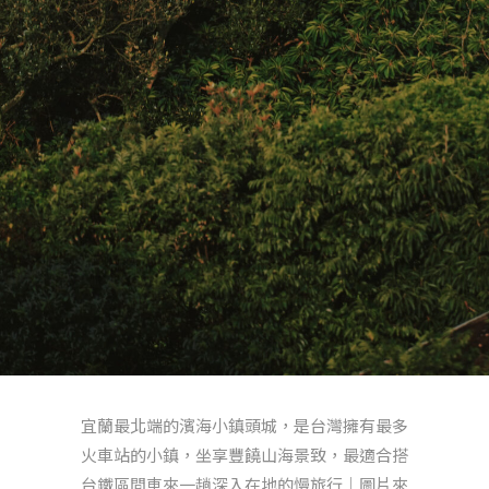
宜蘭最北端的濱海小鎮頭城，是台灣擁有最多
火車站的小鎮，坐享豐饒山海景致，最適合搭
台鐵區間車來一趟深入在地的慢旅行｜圖片來