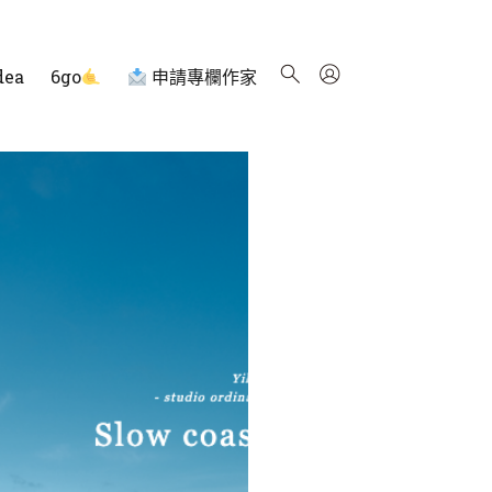
dea
6go
申請專欄作家