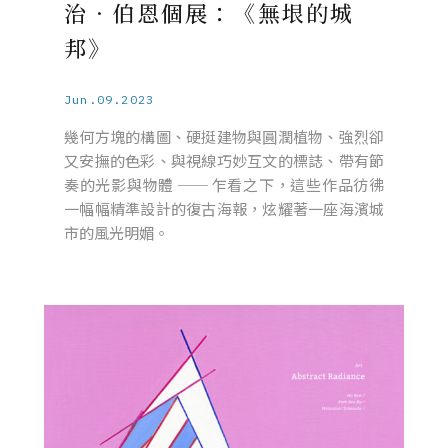
治．伯恩個展：《無垠的城
邦》
Jun.09.2023
幾何方塊的構圖、硬挺建物與圓潤植物、強烈卻
又安撫的色彩、與視線巧妙互文的標誌、帶有節
奏的光影與物體 ── 乍看之下，這些作品彷彿
一幅幅精準設計的復古海報，炫耀著一座海濱城
市的風光明媚。