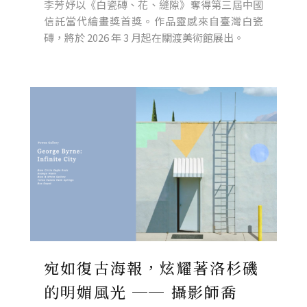
李芳妤以《白瓷磚、花、縫隙》奪得第三屆中國
信託當代繪畫獎首獎。作品靈感來自臺灣白瓷
磚，將於 2026 年 3 月起在關渡美術館展出。
宛如復古海報，炫耀著洛杉磯
的明媚風光 ── 攝影師喬