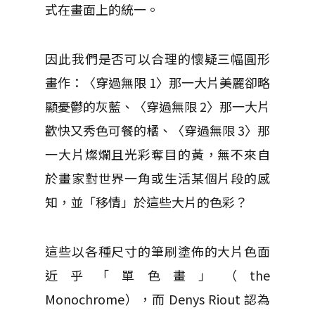
式在畫面上的統一。
因此我們是否可以合理的懷疑三幅圓形
畫作：〈穿過無限 1〉那一大片美麗卻略
顯憂鬱的灰藍、〈穿過無限 2〉那一大片
歡快又秀色可餐的橘、〈穿過無限 3〉那
一大片燦爛且光彩奪目的黃，無不來自
於畫家對世界一角或生活某個片段的感
知，並「移情」於這些大片的色彩？
這些以各種尺寸的筆刷塗佈的大片色面
近乎「單色畫」（the
Monochrome），而 Denys Riout 認為