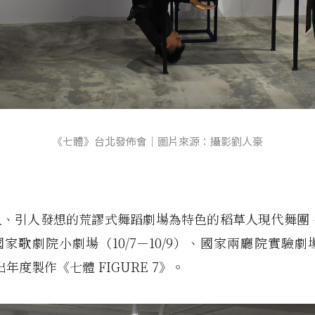
《七體》台北發佈會｜圖片來源：攝影劉人豪
、引人發想的荒謬式舞蹈劇場為特色的稻草人現代舞團，
家歌劇院小劇場（10/7－10/9）、國家兩廳院實驗劇場（
推出年度製作《七體 FIGURE 7》。