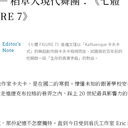
── 稻草人現代舞團：《七體
URE 7》
Editor's
《七體 FIGURE 7》是羅文瑾以「Kafkaesque 卡夫卡
Note
式」的舞蹈創作與卡夫卡相視而坐，試圖與近百年前的
他開啟一段「生存的真實矛盾」的對話。
識作家卡夫卡，是在國二的寒假。懞懂未知的跟著學校安
走進捷克布拉格的巷弄之內，踩上 20 世紀最具影響力
，那份記憶不怎麼獨特。直到今日受到翁氏工作室 Eric