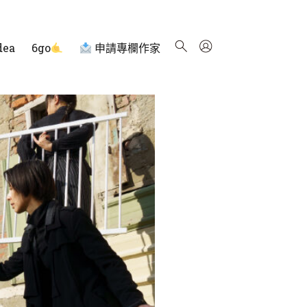
dea
6go
申請專欄作家