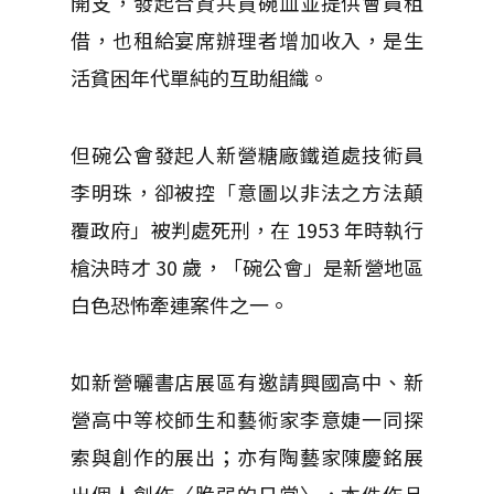
開支，發起合資共買碗皿並提供會員租
借，也租給宴席辦理者增加收入，是生
活貧困年代單純的互助組織。
但碗公會發起人新營糖廠鐵道處技術員
李明珠，卻被控「意圖以非法之方法顛
覆政府」被判處死刑，在 1953 年時執行
槍決時才 30 歲，「碗公會」是新營地區
白色恐怖牽連案件之一。
如新營曬書店展區有邀請興國高中、新
營高中等校師生和藝術家李意婕一同探
索與創作的展出；亦有陶藝家陳慶銘展
出個人創作〈脆弱的日常〉，本件作品