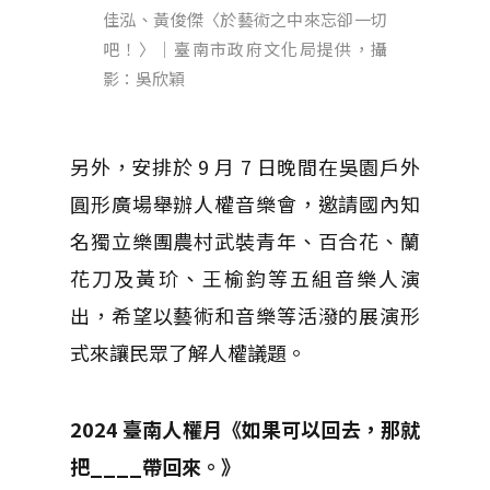
佳泓、黃俊傑〈於藝術之中來忘卻一切
吧！〉｜臺南市政府文化局提供，攝
影：吳欣穎
另外，安排於 9 月 7 日晚間在吳園戶外
圓形廣場舉辦人權音樂會，邀請國內知
名獨立樂團農村武裝青年、百合花、蘭
花刀及黃玠、王榆鈞等五組音樂人演
出，希望以藝術和音樂等活潑的展演形
式來讓民眾了解人權議題。
2024 臺南人權月《如果可以回去，那就
把____帶回來。》