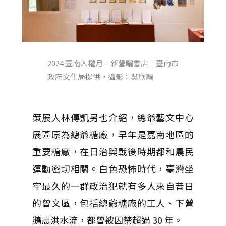
2024 臺南人權月 – 新營曬書店｜臺南市
政府文化局提供，攝影：吳欣穎
策展人林傳凱另也介紹，總爺藝文中心
展區原為總爺糖廠，早年是嘉南地區的
重要糖廠，在日治與戰後時期都和農民
運動密切相關。白色恐怖時代，臺灣坐
牢最久的一群政治犯就有多人來自昔日
的曾文區，包括總爺糖廠的工人、下營
鵝農洪水流，都曾被囚禁超過 30 年。