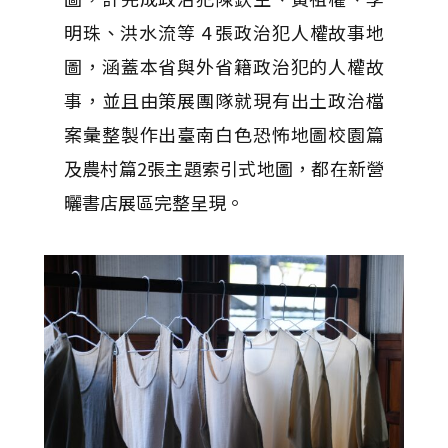
明珠、洪水流等 4 張政治犯人權故事地
圖，涵蓋本省與外省籍政治犯的人權故
事，並且由策展團隊就現有出土政治檔
案彙整製作出臺南白色恐怖地圖校園篇
及農村篇2張主題索引式地圖，都在新營
曬書店展區完整呈現。