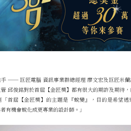
手 ── 巨匠電腦 資訊事業群總經理 廖文宏及巨匠米
主管 邱俊銘對於首屆【金匠獎】都有很大的期許及期待，
到「首屆【金匠獎】的主題是『蛻變』，目的是希望透
與者有機會蛻化成更專業的設計師。」