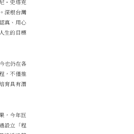
尼・史塔克
。深根台灣
認真、用心
人生的目標
至今也仍在各
程，不僅推
培育具有潛
果，今年巨
過設立「程