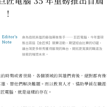
 巨匠電腦 35 年重磅推出首屆
】！
Editor's
身為造就英雄的最強幕後推手 ── 巨匠電腦，今年重磅
Note
推出首屆【金匠獎】競賽活動，期望經由比賽的切磋，
讓台灣更多新秀獲得展現的舞台，開拓更寬廣的職涯及
接案的璀璨未來。
難的時勢或者世局，各個領域的英雄們背後，絕對都有像
英雄、替他們解決難題。而以教育人才、協助學員在職涯
巨匠電腦，就是這樣的存在。