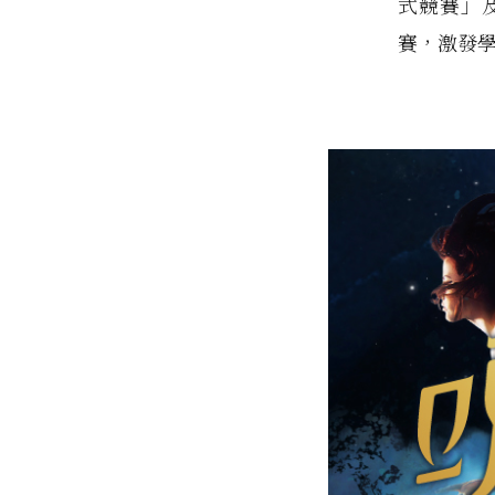
式競賽」
賽，激發