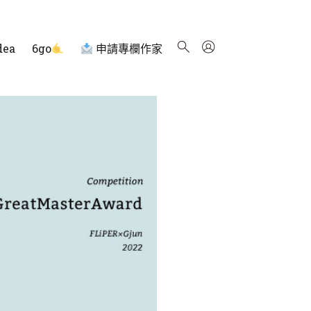
dea
6go
申請專欄作家