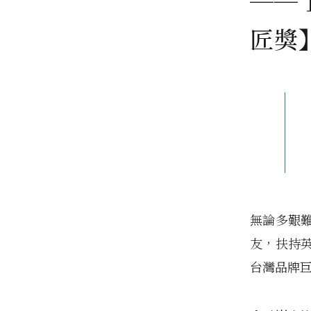
──
匠獎
無論多艱
友，扶持
台灣品牌