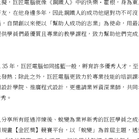
比擬，巨匠電腦就像《鋼鐵人》中的快樂・霍根，身為東
好友，在他身邊多年，因此鋼鐵人的成功他絕對功不可沒
腦，自開創以來便以「幫助人成功的志業」為使命，用最
提供學員們最優質且專業的教學課程，致力幫助他們完成
 35 年，巨匠電腦如同搖籃一般，孵育許多優秀人才，
光發熱；除此之外，巨匠電腦更致力於專業技能的培訓課
蘭設計學院、推廣程式設計，更邀請業界資深業師，共同
新秀。
人分享所有經過淬煉後、蛻變為業界新秀的巨匠學員之成
別規畫【金匠獎】競賽平台，以「蛻變」為首屆主題，透