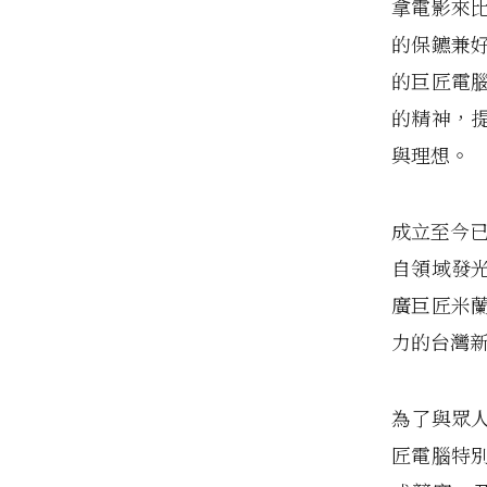
拿電影來
的保鑣兼
的巨匠電
的精神，
與理想。
成立至今已
自領域發
廣巨匠米
力的台灣
為了與眾
匠電腦特