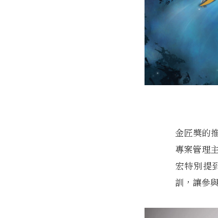
金匠獎的推
專案管理
宏特別提
訓，讓參