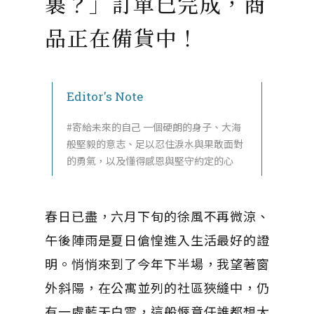
裹？」訂單已完成，商
品正在備貨中！
Editor's Note
#寄給未來的自己 一個硬朗的身子、大海
般堅毅的意志、足以忍住淚水與果敢面對
的勇氣，以及懂得感恩與堅守約定的心
春日已盡，六月下旬的徐風不再微涼、
午後陣雨是夏日傖惶進入生活最好的證
明。悄悄來到了今年下半場，我望著窗
外斜陽，在公寓並列的社區狹縫中，仍
有一處藍天白雲，這般愜意任誰都想大