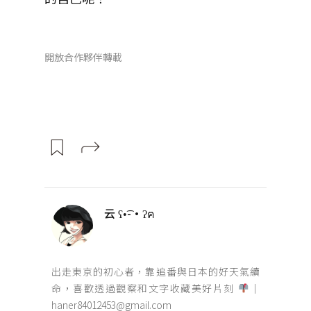
開放合作夥伴轉載
云 ʕ•͡-•ʔฅ
出走東京的初心者，靠追番與日本的好天氣續
命，喜歡透過觀察和文字收藏美好片刻
｜
haner84012453@gmail.com