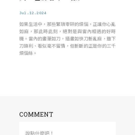
Jul.12.2024
如果生活中，那些繁瑣零碎的煩惱，正讓你心亂
如麻，那此時此刻，絕對是與雷內相遇的好時
機。雷內的畫筆如刀，插畫如快刀斬亂麻，雖下
刀鋒利、看似毫不留情，但斬斷的正是你的三千
煩惱絲。
COMMENT
說點什麼吧！