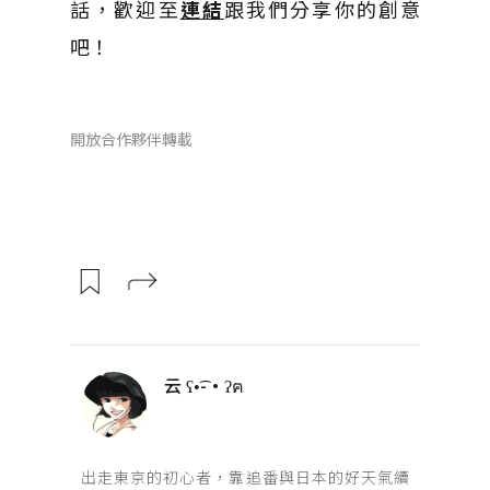
話，歡迎至
連結
跟我們分享你的創意
吧！
開放合作夥伴轉載
云 ʕ•͡-•ʔฅ
出走東京的初心者，靠追番與日本的好天氣續