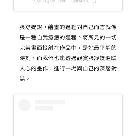
Shu Ti 舒媞（@ti_illustration）分享的貼文
於
PDT 20
張舒媞說，繪畫的過程對自己而言就像
是一種自我療癒的過程。將所見的一切
完美畫面投射在作品中，是她最平靜的
時刻，而我們也能透過觀賞張舒媞溫暖
人心的畫作，進行一場與自己的深層對
話。