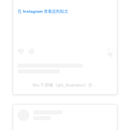
在 Instagram 查看這則貼文
Shu Ti 舒媞（@ti_illustration）分享的貼文
於
PDT 20