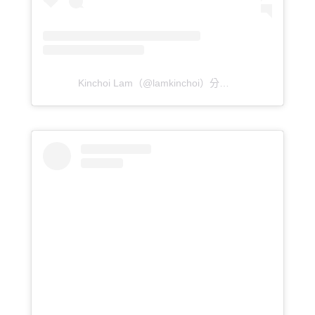
Kinchoi Lam（@lamkinchoi）分享的貼文
於
PDT 202