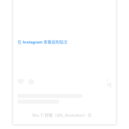
在 Instagram 查看這則貼文
Shu Ti 舒媞（@ti_illustration）分享的貼文
於
PST 20