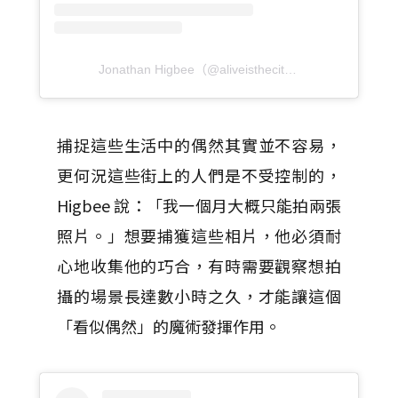
Jonathan Higbee（@aliveisthecity）分享的貼文
於
P
捕捉這些生活中的偶然其實並不容易，
更何況這些街上的人們是不受控制的，
Higbee 說：「我一個月大概只能拍兩張
照片。」想要捕獲這些相片，他必須耐
心地收集他的巧合，有時需要觀察想拍
攝的場景長達數小時之久，才能讓這個
「看似偶然」的魔術發揮作用。