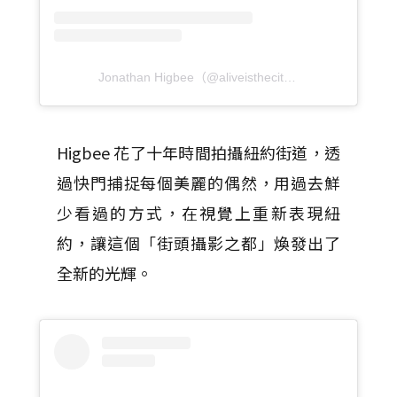
Jonathan Higbee（@aliveisthecity）分享的貼文
於
P
Higbee 花了十年時間拍攝紐約街道，透
過快門捕捉每個美麗的偶然，用過去鮮
少看過的方式，在視覺上重新表現紐
約，讓這個「街頭攝影之都」煥發出了
全新的光輝。