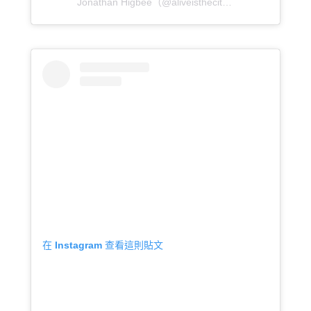
Jonathan Higbee（@aliveisthecity）分享的貼文
於
P
在 Instagram 查看這則貼文