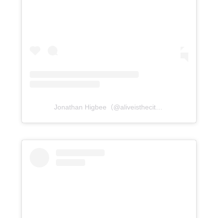
Jonathan Higbee（@aliveisthecity）分享的貼文
於
P