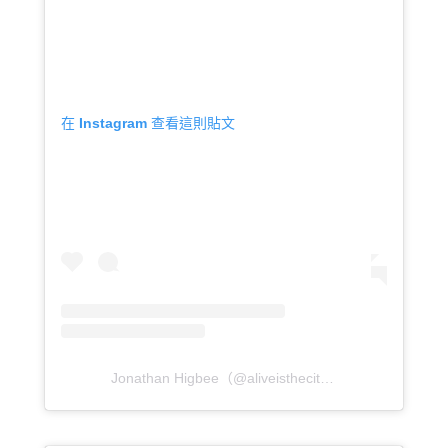
在 Instagram 查看這則貼文
Jonathan Higbee（@aliveisthecity）分享的貼文
於
P