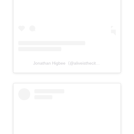
Jonathan Higbee（@aliveisthecity）分享的貼文
於
P