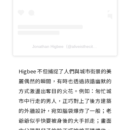
Jonathan Higbee（@aliveisthecity）分享的貼文
於
P
Higbee 不但捕捉了人們與城市街景的美
麗偶然的瞬間，有時也透過詼諧幽默的
方式激盪出奪目的火花。例如：匆忙城
市中行走的男人，正巧對上了後方建築
的外牆設計，宛如腦袋爆炸了一般；老
爺爺似乎快要被身後的大手抓走；畫面