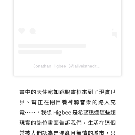
Jonathan Higbee（@aliveisthecity）分享的貼文
於
P
畫中的天使宛如跳脫畫框來到了現實世
界、幫正在閉目養神聽音樂的路人充
電⋯⋯，我想 Higbee 是希望透過這些超
現實的錯位畫面告訴我們，生活在這個
常被人們認為是混亂且無情的城市，只