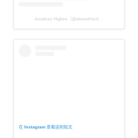
Jonathan Higbee（@aliveisthecity）分享的貼文
於
P
在 Instagram 查看這則貼文