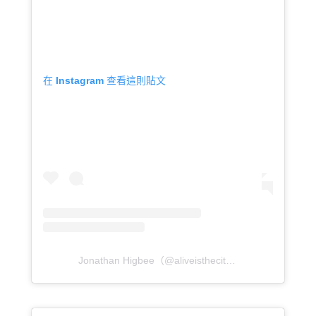
在 Instagram 查看這則貼文
Jonathan Higbee（@aliveisthecity）分享的貼文
於
P