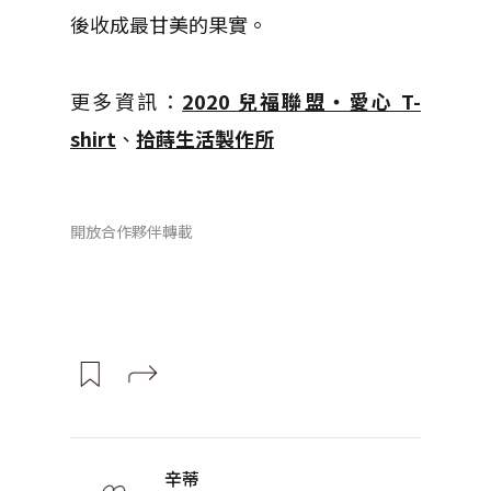
後收成最甘美的果實。
更多資訊：
2020 兒福聯盟・愛心 T-
shirt
、
拾蒔生活製作所
開放合作夥伴轉載
辛蒂