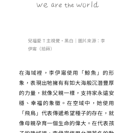
兒福愛 T 主視覺・黑白｜圖片來源：李
伊甯（拾蒔）
在海域裡，李伊甯使用「鯨魚」的形
象，表現出牠擁有有如大海般沉潛豐厚
的力量，就像父親一樣，支持家永遠安
穩、幸福的象徵。在空域中，她使用
「飛鳥」代表傳遞希望種子的存在，就
像母親孕育一個生命的偉大。在代表孩