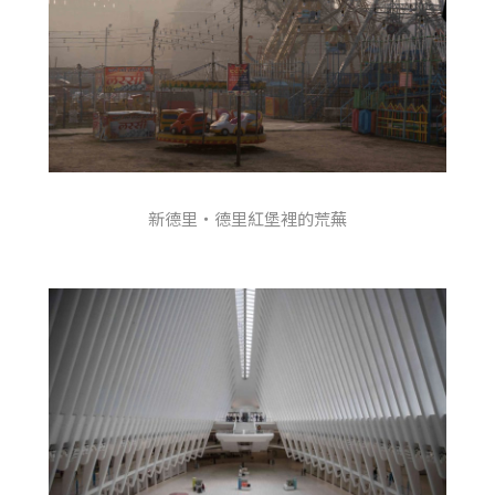
新德里・德里紅堡裡的荒蕪