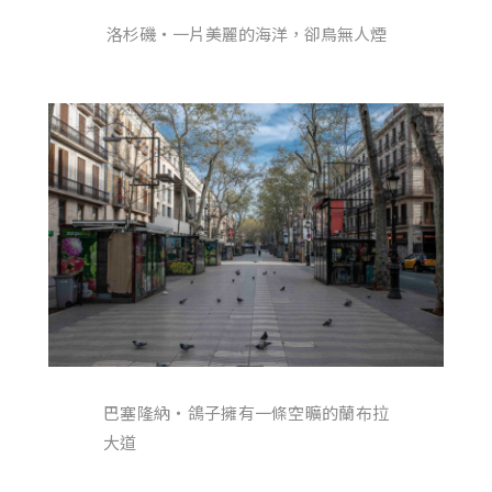
洛杉磯・一片美麗的海洋，卻鳥無人煙
巴塞隆納・鴿子擁有一條空曠的蘭布拉
大道