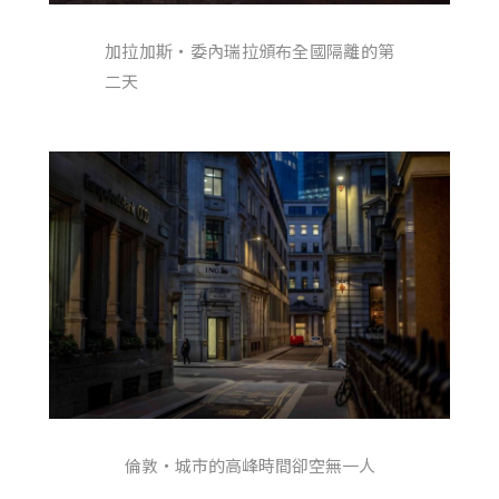
加拉加斯・委內瑞拉頒布全國隔離的第
二天
倫敦・城市的高峰時間卻空無一人