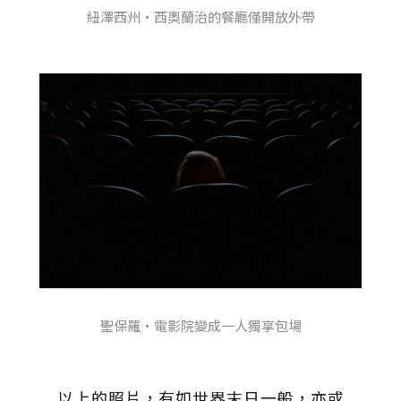
紐澤西州・西奧蘭治的餐廳僅開放外帶
聖保羅・電影院變成一人獨享包場
以上的照片，有如世界末日一般，亦或