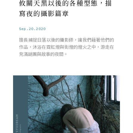
攸關天黑以後的各種型態，描
寫夜的攝影篇章
Sep.20.2020
擅長捕捉日落以後的攝影師，讓我們藉著他們的
作品，沐浴在霓虹燈與街燈的燈火之中，游走在
充滿謎團與故事的夜間。