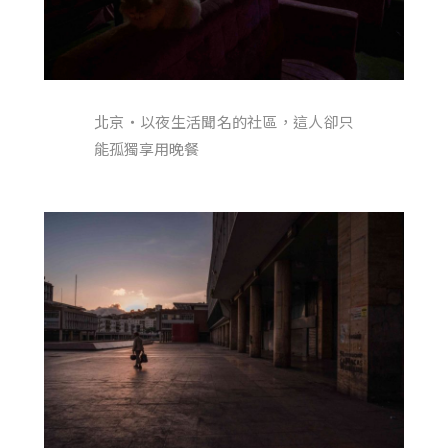
北京・以夜生活聞名的社區，這人卻只
能孤獨享用晚餐