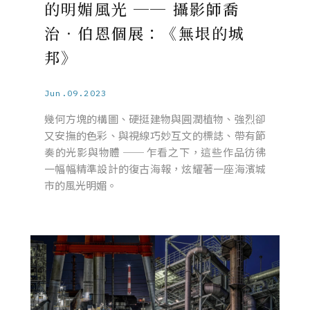
的明媚風光 ── 攝影師喬
治．伯恩個展：《無垠的城
邦》
Jun.09.2023
幾何方塊的構圖、硬挺建物與圓潤植物、強烈卻
又安撫的色彩、與視線巧妙互文的標誌、帶有節
奏的光影與物體 ── 乍看之下，這些作品彷彿
一幅幅精準設計的復古海報，炫耀著一座海濱城
市的風光明媚。