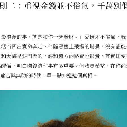
則二：重視金錢並不俗氣，千萬別
到最浪漫的事，就是和你一起發財。」愛情才不俗氣，我
生活而四出賣命奔走，伴隨著塵土飛揚的場景，沒有誰能
辰和大海是要門票的，詩和遠方的路費也很貴。其實即便
然醒悟，明白賺錢這件事有多重要。但我更希望，在你尚
受痛苦與無助的時候，早一點知道這個真相。