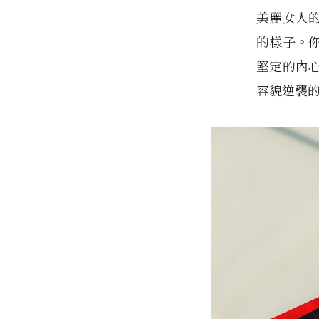
美麗女人
的樣子。
堅定的內
容貌逆襲