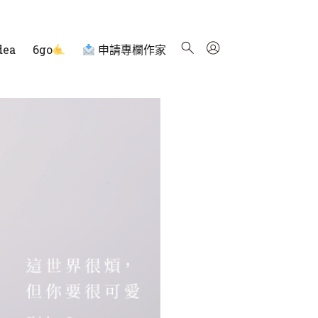
dea
6go
申請專欄作家