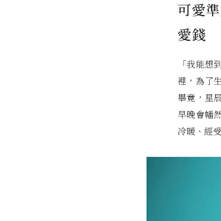
可愛準
愛錢
「我能想
裡，為了
畢竟，星
早晚會幡
冷暖、經