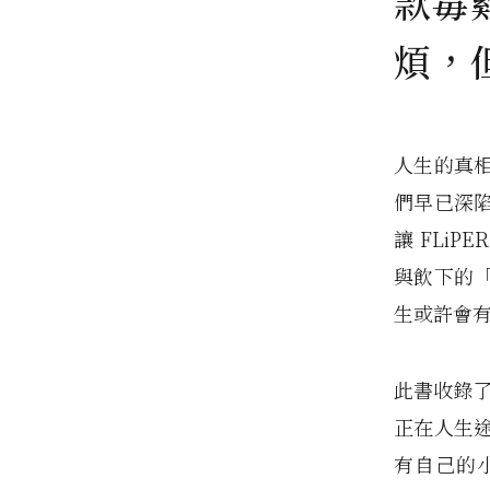
款毒
煩，
人生的真
們早已深
讓 FLi
與飲下的
生或許會
此書收錄了
正在人生
有自己的