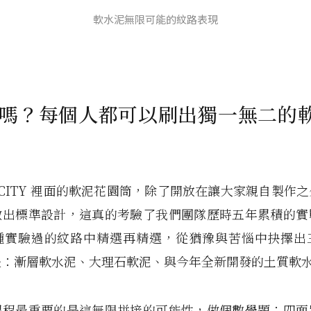
軟水泥無限可能的紋路表現
嗎？每個人都可以刷出獨一無二的
N CITY 裡面的軟泥花園筒，除了開放在讓大家親自製作
做出標準設計，這真的考驗了我們團隊歷時五年累積的實
種實驗過的紋路中精選再精選，從猶豫與苦惱中抉擇出
是：漸層軟水泥、大理石軟泥、與今年全新開發的土質軟
課程最重要的是這無限拼接的可能性，做個數學題：四面