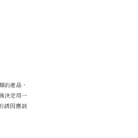
類的產品，
後決定用一
的誘因應該
？