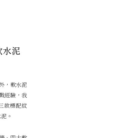
軟水泥
之外，軟水泥
戰經驗，我
三款標配紋
水泥。
牆、四大軟