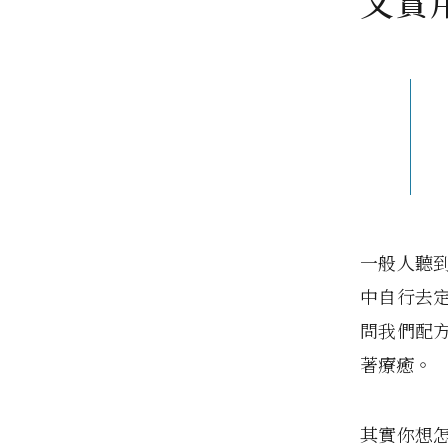
又實
一般人聽
中自行去
問我們配
著療癒。
其實你想