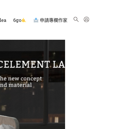
dea
6go
申請專欄作家