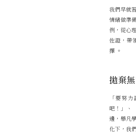
我們早就
情緒做準
例，從心
佐證，帶
擇
。
拋棄無
「要努力
吧！」、
邊，舉凡
化下，我