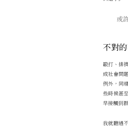
或
不對的
毆打、排
成社會問
例外，同
些時候甚
早接觸到
我就聽過