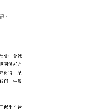
題。
社會中會變
個團體卻有
來對待，某
我們一生最
而似乎不管