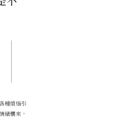
是不
各種煩惱引
情緒襲來，