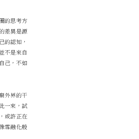
圈的思考方
的差異是源
己的認知，
並不是來自
自己，不如
棄外界的干
此一來，試
，或許正在
像雪融化般