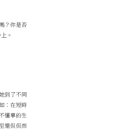
嗎？你是否
身上。
她到了不同
如：在短時
不懂事的生
至還侃侃而