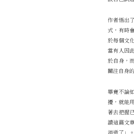
作者悟出
式，有時
於每個文
當有人因
於自身，
關注自身
畢竟不論
擾，就能
著去把握
讀這篇文
消逝了」