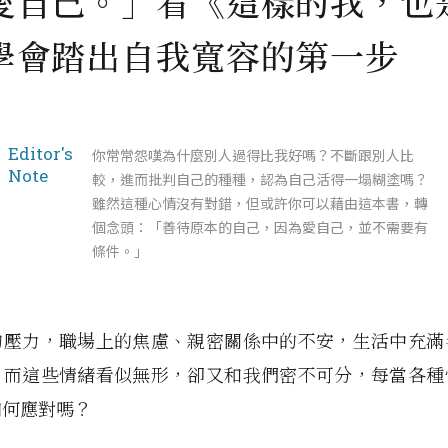
愛自己。」看《這樣的我，也
學會踏出自我寬容的第一步
Editor's
你常常怨嘆為什麼別人過得比我好嗎？不斷跟別人比
Note
較，進而批判自己的種種，認為自己活得一塌糊塗嗎？
雖然這種心情沒有對錯，但或許你可以藉由這本書，轉
個念頭：「善待原本的自己，因為愛自己，並不需要有
條件。」
的壓力，職場上的焦慮、親密關係中的不安，生活中充滿
。而這些情緒看似無形，卻又和我們密不可分，每當各種
如何應對嗎？