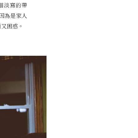
描淡寫的帶
因為是家人
盾又困惑。