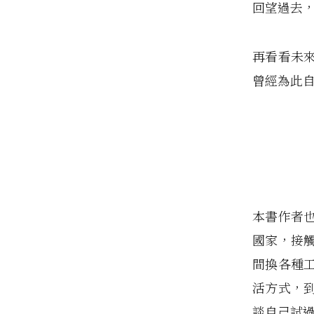
回望過去
再看看未
曾經為此
本書作者
國家，接
間換各種
活方式，
談自己試過