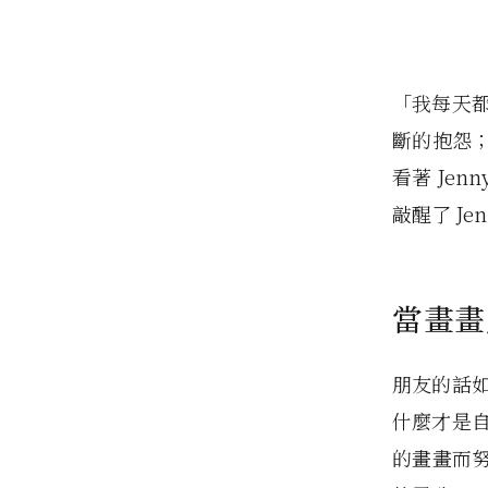
「我每天都
斷的抱怨
看著 Je
敲醒了 J
當畫畫
朋友的話如
什麼才是自
的畫畫而