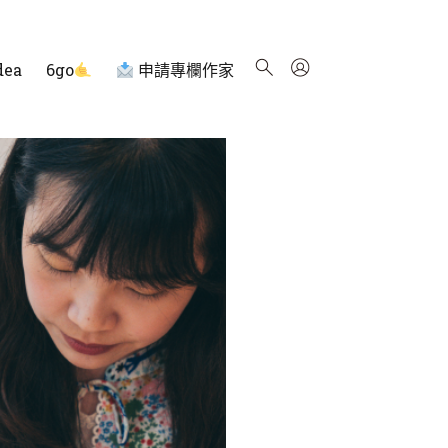
dea
6go
申請專欄作家