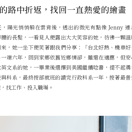
的路中折返，找回一直熱愛的繪畫
，陽光悄悄躲在雲背後，透出的微光有點像 Jenny 
即腰的長髮，一看見人便露出大大笑容的她，彷彿一顆溫
回來，她一坐下便笑著跟我們分享：「台北好熱、機車好
另一端六年，回到家鄉依舊近鄉情卻，雖還在適應，但安
唸英文系的她，一畢業後選擇到美國繼續唸書，提不起勇
校與科系，最終按部就班的讀完行政科系一年，按著最普
樣，找工作、投入職場。