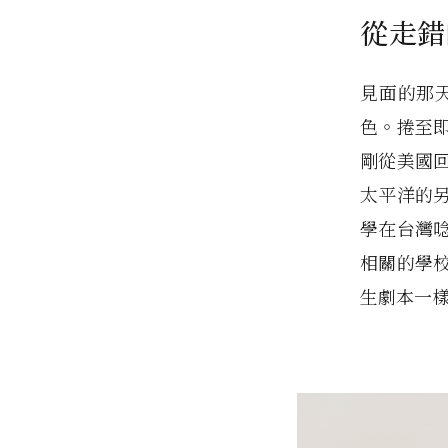
從走錯
見面的那天
色。捲至
剛從美國
太平洋的
學在台灣
相關的學
生劇本一