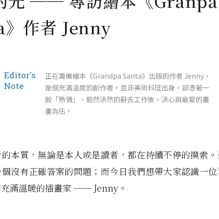
光 ── 專訪繪本《Granpa
ta》作者 Jenny
Editor's
正在籌備繪本《Grandpa Santa》出版的作者 Jenny，
Note
是個充滿溫度的創作者。並非美術科班出身，卻憑著一
股「熱情」，毅然決然的辭去工作後，決心與最愛的畫
畫為伍。
者的本質，無論是本人或是讀者，都在持續不停的摸索。
一個沒有正確答案的問題；而今日我們想帶大家認識一位
充滿溫暖的插畫家 ── Jenny。