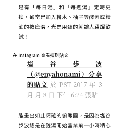
是有「每日湯」和「每週湯」定時更
換，通常是加入檜木、柚子等酵素或精
油的按摩浴，光是用聽的就讓人躍躍欲
試！
在 Instagram 查看這則貼文
塩谷歩波
（@enyahonami）分享
的貼文
於
PST 2017 年 3
月 月 8 日 下午 6:24
張貼
能畫出如此精確的俯瞰圖，是因為塩谷
步波總是在銭湯開始營業前一小時精心