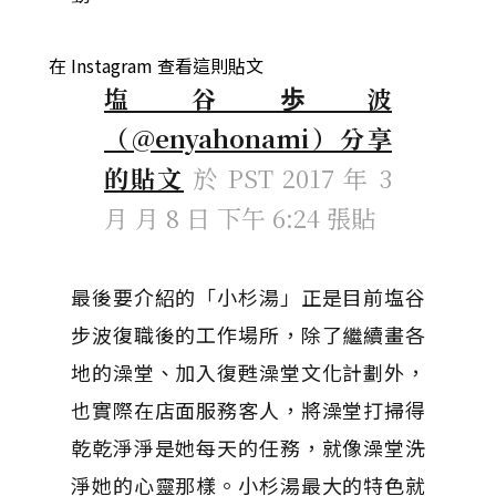
在 Instagram 查看這則貼文
塩谷歩波
（@enyahonami）分享
的貼文
於
PST 2017 年 3
月 月 8 日 下午 6:24
張貼
最後要介紹的「小杉湯」正是目前塩谷
步波復職後的工作場所，除了繼續畫各
地的澡堂、加入復甦澡堂文化計劃外，
也實際在店面服務客人，將澡堂打掃得
乾乾淨淨是她每天的任務，就像澡堂洗
淨她的心靈那樣。小杉湯最大的特色就