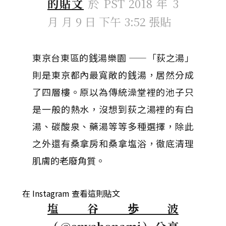
的貼文
於
PST 2018 年 3
月 月 9 日 下午 3:52
張貼
東京台東區的銭湯樂園 ——「荻之湯」
則是東京都內最寬敞的銭湯，居然分成
了四層樓。原以為傳統澡堂裡的池子只
是一般的熱水，沒想到荻之湯裡的有白
湯、碳酸泉、藥湯等等多種選擇，除此
之外還有桑拿房和桑拿塩浴，徹底清理
肌膚的老廢角質。
在 Instagram 查看這則貼文
塩谷歩波