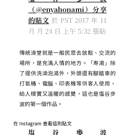
（@enyahonami）分享
的貼文
於
PST 2017 年 11
月 月 24 日 上午 5:32
張貼
傳統澡堂就是一般民眾去放鬆、交流的
場所，是充滿人情的地方。「寿湯」除
了提供洗澡泡湯外，外頭還有腳踏車的
打氣桶、電腦、印表機等供客人使用，
給人樸實又溫暖的感覺，這也是塩谷步
波的第一個作品。
在 Instagram 查看這則貼文
塩谷歩波