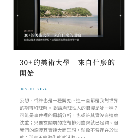
30+的美術大學｜來自什麼的
開始
Jun.01.2026
妄想，或許也是一種開始。這一直都是我對世界
的期待和理解。 說說看理性人的浪漫是哪一種？
可能是事件裡的邏輯分析，也或許其實沒有這麼
沈重；只要玄關前的拖鞋排列整齊就已足夠。但
我們的爛漫其實遠大而理想，就像不曾存在於世
的；那支不會融化的冰淇淋 ……