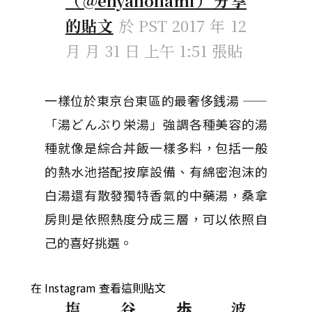
（@enyahonami）分享
的貼文
於
PST 2017 年 12
月 月 31 日 上午 1:51
張貼
一樣位於東京台東區的最奢侈銭湯 ——
「湯どんぶり栄湯」強調各種美容的湯
種就像是綜合丼飯一樣多料，包括一般
的熱水池搭配按摩設備、有綿密泡沫的
白湯還有散發獨特香氣的中藥湯，桑拿
房則是依照熱度分成三層，可以依照自
己的喜好挑選。
在 Instagram 查看這則貼文
塩谷歩波