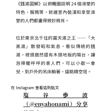
《銭湯図解》以俯瞰圖說明 24 個澡堂的
特色、服務等，就連室內裝潢和享受澡
堂的人們都畫得微妙微肖。
位於東京北千住的露天湯之王 ——「大
黑湯」散發昭和氣息，看似傳統的銭
湯，裡頭居然還有木頭地板的陽台，讓
泡得暖呼呼的客人們，可以小歇一會
兒，到戶外的吊床躺著，遠眺晴空塔。
在 Instagram 查看這則貼文
塩谷歩波
（@enyahonami）分享