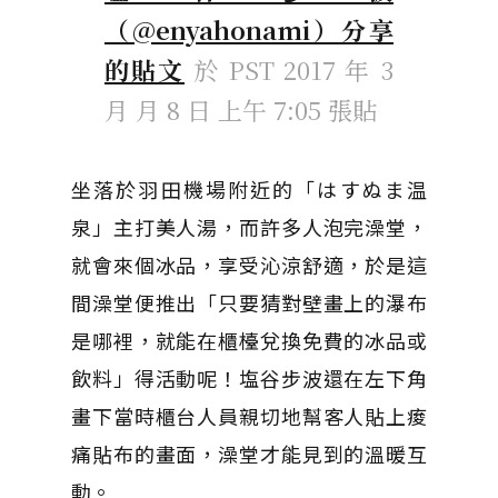
（@enyahonami）分享
的貼文
於
PST 2017 年 3
月 月 8 日 上午 7:05
張貼
坐落於羽田機場附近的「はすぬま温
泉」主打美人湯，而許多人泡完澡堂，
就會來個冰品，享受沁涼舒適，於是這
間澡堂便推出「只要猜對壁畫上的瀑布
是哪裡，就能在櫃檯兌換免費的冰品或
飲料」得活動呢！塩谷步波還在左下角
畫下當時櫃台人員親切地幫客人貼上痠
痛貼布的畫面，澡堂才能見到的溫暖互
動。