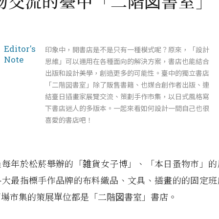
物交流的臺中「二階図書室」
Editor's
印象中，開書店是不是只有一種模式呢？原來，「設計
Note
思維」可以運用在各種面向的解決方案，書店也能結合
出版和設計美學，創造更多的可能性。臺中的獨立書店
「二階図書室」除了販售書籍、也媒合創作者出版、連
結臺日插畫家展覽交流、策劃手作市集，以日式風格寫
下書店迷人的多版本。一起來看如何設計一間自己也很
喜愛的書店吧！
過每年於松菸舉辦的「雑貨女子博」、「本日蚤物市」的
各大最指標手作品牌的布料織品、文具、插畫的的固定班
兩場市集的策展單位都是「二階図書室」書店。