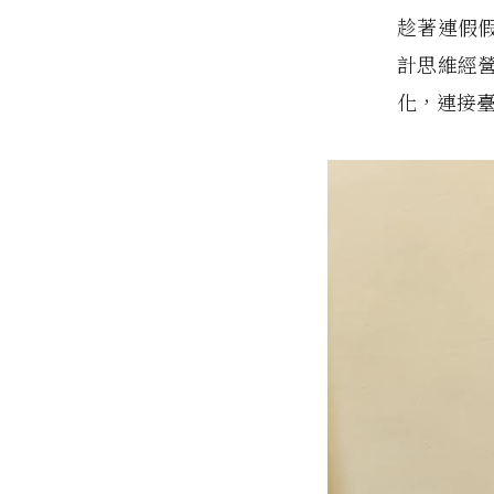
趁著連假假
計思維經
化，連接