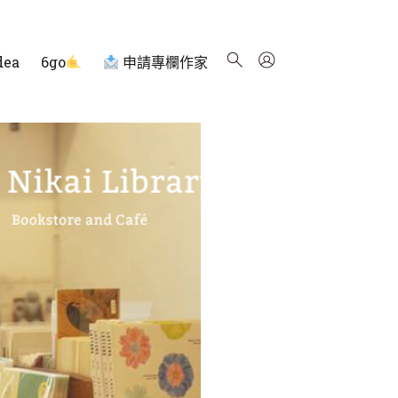
dea
6go
申請專欄作家