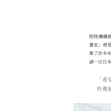
陸陸續續
書室」便
集了許多來
請一位日
「希
些勇