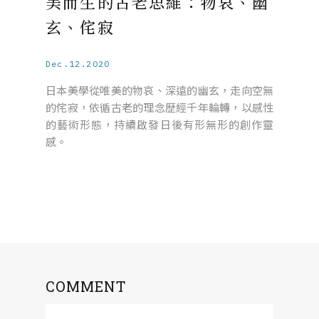
美而生的古老思維：物哀、幽
玄、侘寂
Dec.12.2020
日本美學從唯美的物哀、深遠的幽玄，走向空無
的侘寂，依循古老的理念歷經千年輪轉，以感性
的藝術形態，持續啟發日後有形無形的創作靈
感。
COMMENT