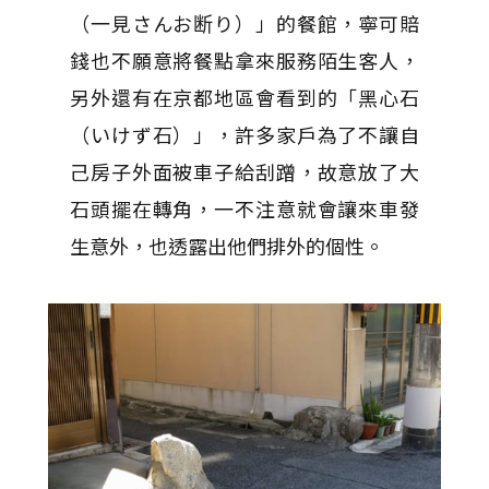
（一見さんお断り）」的餐館，寧可賠
錢也不願意將餐點拿來服務陌生客人，
另外還有在京都地區會看到的「黑心石
（いけず石）」，許多家戶為了不讓自
己房子外面被車子給刮蹭，故意放了大
石頭擺在轉角，一不注意就會讓來車發
生意外，也透露出他們排外的個性。