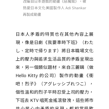
改編自日本遊戲的動畫《惡魔城》，被
熱愛日本文化美國製作人 Adi Shankar
再製成動畫
日本人矛盾的特質也在其他內容上展
現，像是日劇《我要準時下班》（わた
し、定時で帰ります）將日本職場文化
上的壓力與追求生活品質的矛盾呈現出
來，另一個類似題材，來自三麗鷗（做
Hello Kitty 的公司）製作的動畫《衝
吧！烈子》（アグレッシブれつこ），
個性溫和的烈子平時忍受上司的壓力，
下班去 KTV 唱死金搖滾發洩，這些將市
井小民心中矛盾的呈現，都相當受歡