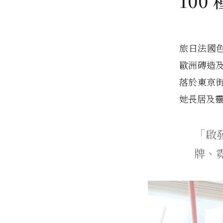
100
旅日法國色彩
歐洲磚造
落於東京
她長居及
「啟
牌、