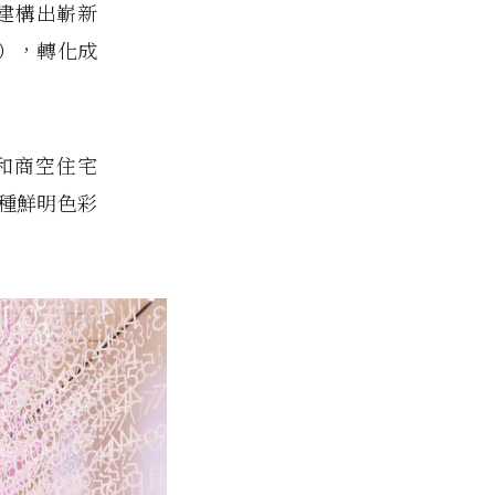
，建構出嶄新
），轉化成
和商空住宅
種鮮明色彩