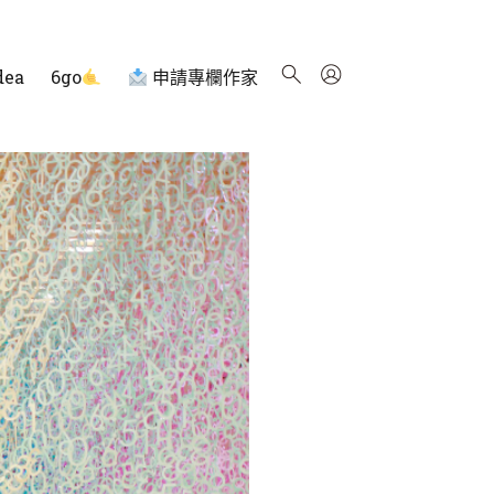
dea
6go
申請專欄作家