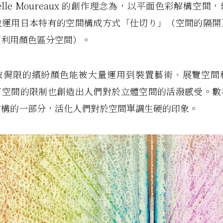
uelle Moureaux 的創作理念為，以平面色彩解構空間
她運用日本特有的空間構成方式「仕切り」（空間的隔開
（利用顏色區分空間）。
被侷限的繽紛顏色能被大量運用到裝置藝術、展覽空間
了空間的限制也創造出人們對於立體空間的活潑感受。數
結構的一部分，活化人們對於空間單調生硬的印象。