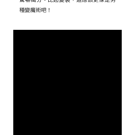
種變魔術吧！