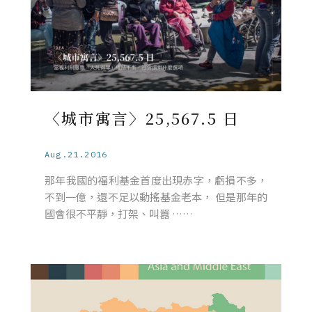
〈城市寓言〉25,567.5 日
Aug.21.2016
那年我國的福利基金首度出現赤字，虧損不多，
不到一億，還不足以動搖基金老本， 但是那年的
國會很不平靜，打架、叫囂 ……