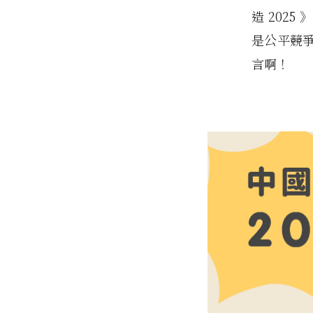
造 202
是公平競
言啊！