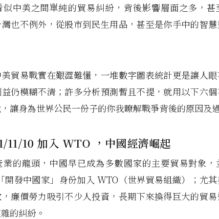
看似中美之間單純的貿易糾紛，背後影響層面之多，甚
台灣也不例外，從股市到民生用品，甚至是你手中的智慧
。
中美貿易戰實在艱澀難懂，一堆數字圖表統計更是讓人眼
利益仍模糊不清；許多分析預測暫且不提，就用以下六個
戰，讓身為世界公民一份子的你我瞭解戰爭背後的原因及
1/11/10 加入 WTO ，中國經濟崛起
產業的龍頭，中國早已成為多數國家的主要貿易對象，
年以「開發中國家」身份加入 WTO（世界貿易組織）；尤
款，廉價勞力吸引不少人投資，長期下來換得巨大的貿易
複雜的糾紛。