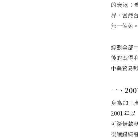
的衰退；
界，當然
無一倖免
綜觀全部
後的既得
中美貿易
一、200
身為加工
2001 
可深情款
後續錯綜