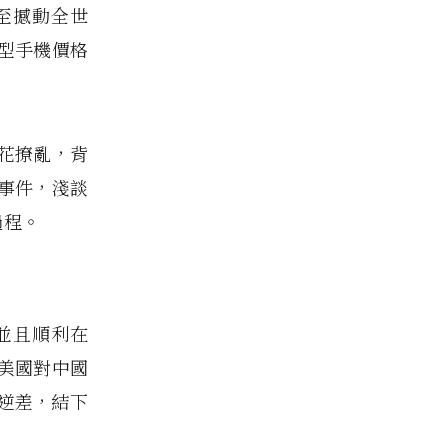
至撼動全世
型手機價格
花撩亂，背
事件，淺談
過程。
並且順利在
其美國對中國
逆差，結下