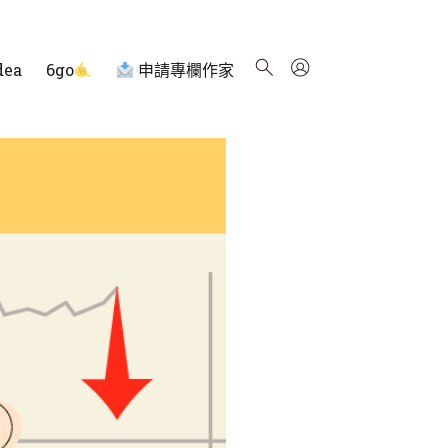
dea
6go
申請專欄作家