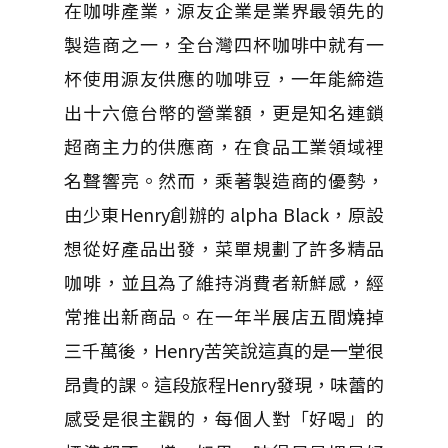
在咖啡產業，源友企業是業界最領先的
製造商之一，全台灣四杯咖啡中就有一
杯使用源友供應的咖啡豆，一年能締造
出十六億台幣的營業額，更是知名連鎖
超商主力的供應商，在食品工業領域裡
名聲響亮。然而，乘著製造商的優勢，
由少東
Henry
創辦的
alpha Black
，原設
想從好產品出發，菜單規劃了許多精品
咖啡，並且為了維持消費者新鮮感，經
常推出新商品。在一年半展店五間燒掉
三千萬後，
Henry
苦笑說這真的是一堂很
昂貴的課。這段旅程
Henry
發現，味蕾的
感受是很主觀的，每個人對「好喝」的