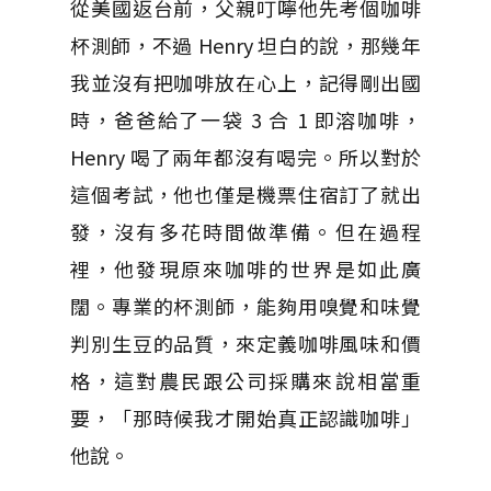
從美國返台前，父親叮嚀他先考個咖啡
杯測師，不過
Henry
坦白的說，那幾年
我並沒有把咖啡放在心上，記得剛出國
時，爸爸給了一袋
3
合
1
即溶咖啡，
Henry
喝了兩年都沒有喝完。所以對於
這個考試，他也僅是機票住宿訂了就出
發，沒有多花時間做準備。但在過程
裡，他發現原來咖啡的世界是如此廣
闊。專業的杯測師，能夠用嗅覺和味覺
判別生豆的品質，來定義咖啡風味和價
格，這對農民跟公司採購來說相當重
要，「那時候我才開始真正認識咖啡」
他說。