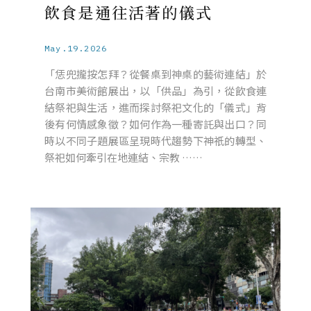
飲食是通往活著的儀式
May.19.2026
「恁兜攏按怎拜？從餐桌到神桌的藝術連結」於
台南市美術館展出，以「供品」為引，從飲食連
結祭祀與生活，進而探討祭祀文化的「儀式」背
後有何情感象徵？如何作為一種寄託與出口？同
時以不同子題展區呈現時代趨勢下神祇的轉型、
祭祀如何牽引在地連結、宗教 ……