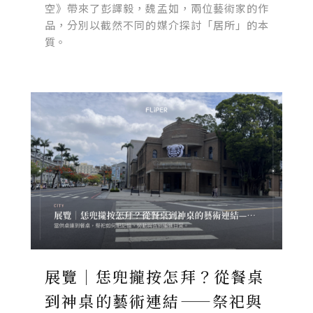
空》帶來了彭譯毅，魏孟如，兩位藝術家的作
品，分別以截然不同的媒介探討「居所」的本
質。
展覽｜恁兜攏按怎拜？從餐桌
到神桌的藝術連結——祭祀與