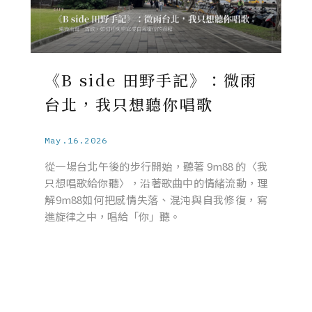
《B side 田野手記》：微雨
台北，我只想聽你唱歌
May.16.2026
從一場台北午後的步行開始，聽著 9m88 的〈我
只想唱歌給你聽〉，沿著歌曲中的情緒流動，理
解9m88如何把感情失落、混沌與自我修復，寫
進旋律之中，唱給「你」聽。