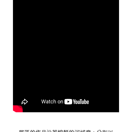
展區的作品沿著蜿蜒的河域旁，分別以