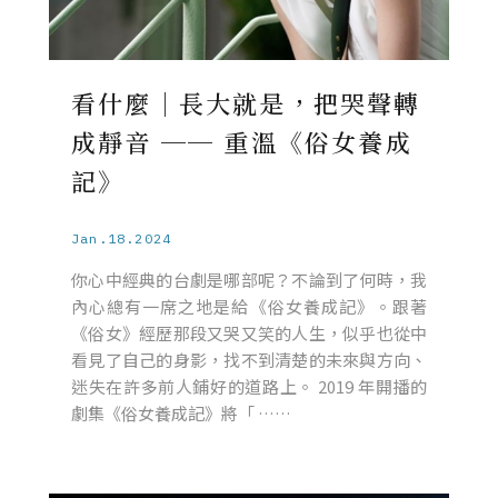
看什麼｜長大就是，把哭聲轉
成靜音 ── 重溫《俗女養成
記》
Jan.18.2024
你心中經典的台劇是哪部呢？不論到了何時，我
內心總有一席之地是給《俗女養成記》。跟著
《俗女》經歷那段又哭又笑的人生，似乎也從中
看見了自己的身影，找不到清楚的未來與方向、
迷失在許多前人鋪好的道路上。 2019 年開播的
劇集《俗女養成記》將「 ……