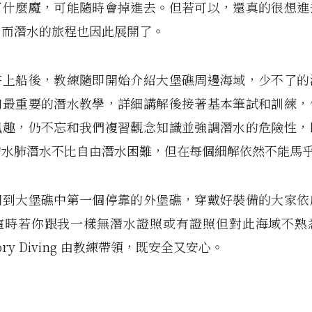
了什麼魔，可能隨時會掉進去。但若可以，還真的很想進
，而潛水的旅程也因此展開了。
搭上船後，教練隨即開始介紹大堡礁周邊海域，少不了的
和最重要的潛水教學，詳細講解後接著基本筆試和訓練，
風趣，仍不忘和我們複習觀念知識並強調潛水的危險性，
的水肺潛水不比自由潛水困難，但在每個細解依然不能馬
開到大堡礁中第一個停靠的外堡礁，穿戴好裝備的大家依
這時若你跟我一樣無潛水證照或有證照但對此海域不熟
ctory Diving 由教練帶領，既安全又安心。