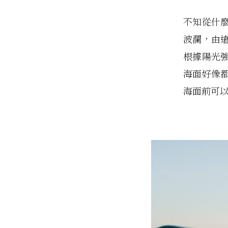
不知從什
波瀾，由
根據陽光
海面好像
海面前可