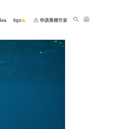
dea
6go
申請專欄作家