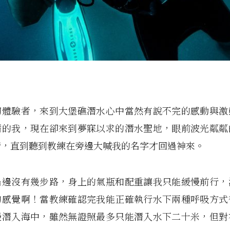
初體驗者，來到大堡礁潛水心中當然有說不完的感動與激
潛的我，現在卻來到夢寐以求的潛水聖地，眼前波光粼粼
睛，直到聽到教練在旁邊大喊我的名字才回過神來。
船邊沒有幾步路，身上的氣瓶和配重讓我只能緩慢前行，
的感覺啊！當教練確認完我能正確執行水下兩種呼吸方式
慢潛入海中，雖然無證照最多只能潛入水下二十米，但對