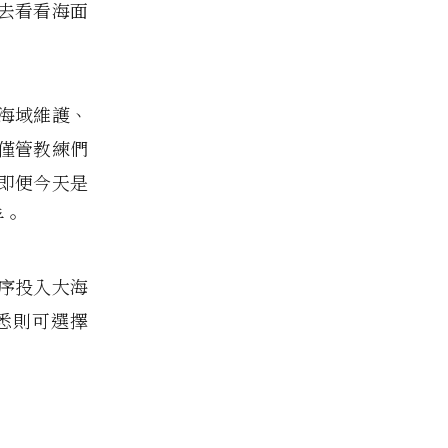
去看看海面
海域維護、
僅管教練們
即便今天是
乎。
序投入大海
悉則可選擇