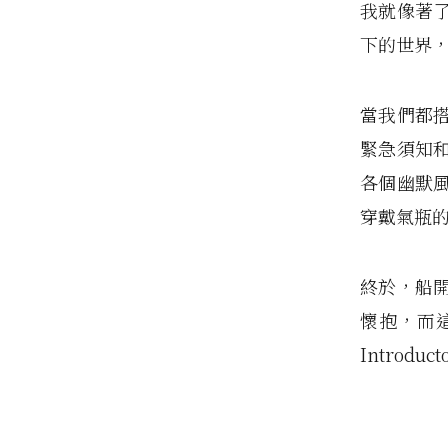
我就像著
下的世界
當我們都
緊急須知
各個幽默
穿戴氣瓶
終於，船
懷抱，而
Introdu