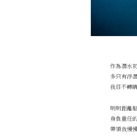
作為潛水
多只有浮
我目不轉
明明距離
身負重任
帶領我慢